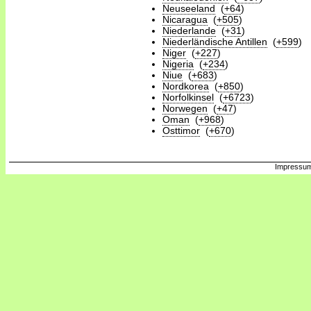
Neuseeland
(
+64
)
Nicaragua
(
+505
)
Niederlande
(
+31
)
Niederländische Antillen
(
+599
)
Niger
(
+227
)
Nigeria
(
+234
)
Niue
(
+683
)
Nordkorea
(
+850
)
Norfolkinsel
(
+6723
)
Norwegen
(
+47
)
Oman
(
+968
)
Osttimor
(
+670
)
Impressum