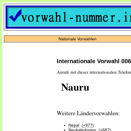
Nationale Vorwahlen
Internationale Vorwahl 00
Anrufe mit dieser internationalen Telefo
Nauru
Weitere Ländervorwahlen:
Nepal
(
+977
)
Neukaledonien
(
+687
)