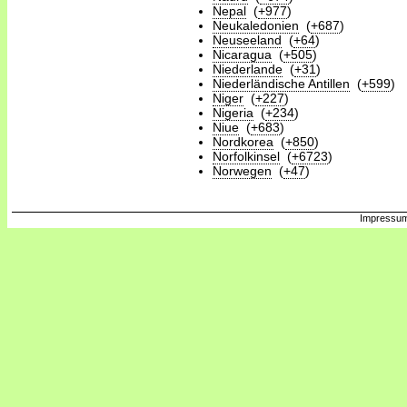
Nepal
(
+977
)
Neukaledonien
(
+687
)
Neuseeland
(
+64
)
Nicaragua
(
+505
)
Niederlande
(
+31
)
Niederländische Antillen
(
+599
)
Niger
(
+227
)
Nigeria
(
+234
)
Niue
(
+683
)
Nordkorea
(
+850
)
Norfolkinsel
(
+6723
)
Norwegen
(
+47
)
Impressum