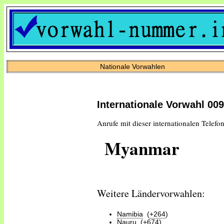
Nationale Vorwahlen
Internationale Vorwahl 00
Anrufe mit dieser internationalen Telefo
Myanmar
Weitere Ländervorwahlen:
Namibia
(
+264
)
Nauru
(
+674
)