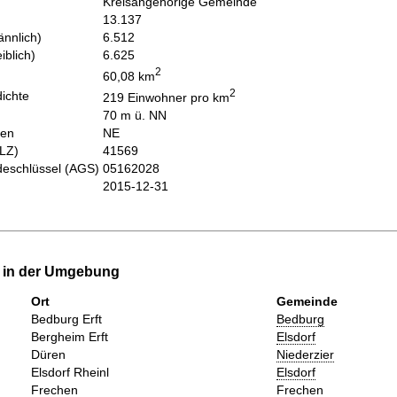
Kreisangehörige Gemeinde
13.137
nnlich)
6.512
iblich)
6.625
2
60,08 km
2
ichte
219 Einwohner pro km
70 m ü. NN
hen
NE
PLZ)
41569
eschlüssel (AGS)
05162028
2015-12-31
e in der Umgebung
Ort
Gemeinde
Bedburg Erft
Bedburg
Bergheim Erft
Elsdorf
Düren
Niederzier
Elsdorf Rheinl
Elsdorf
Frechen
Frechen