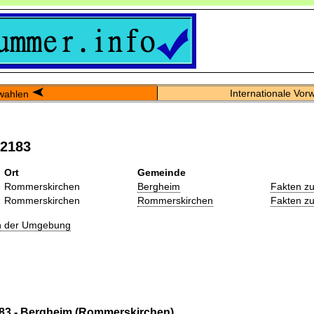
Internationale Vor
wahlen
02183
Ort
Gemeinde
Rommerskirchen
Bergheim
Fakten z
Rommerskirchen
Rommerskirchen
Fakten z
in der Umgebung
83 - Bergheim (Rommerskirchen)