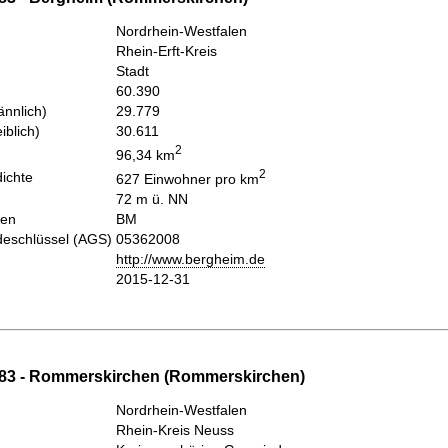
Nordrhein-Westfalen
Rhein-Erft-Kreis
Stadt
60.390
nnlich)
29.779
iblich)
30.611
2
96,34 km
2
ichte
627 Einwohner pro km
72 m ü. NN
hen
BM
eschlüssel (AGS)
05362008
http://www.bergheim.de
2015-12-31
83 - Rommerskirchen (Rommerskirchen)
Nordrhein-Westfalen
Rhein-Kreis Neuss