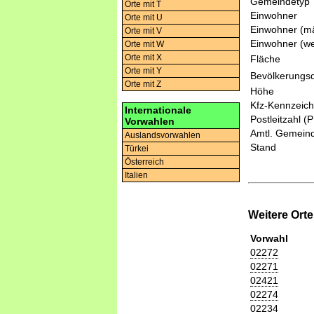
Gemeindetyp
Orte mit T
Einwohner
Orte mit U
Einwohner (mä
Orte mit V
Einwohner (we
Orte mit W
Orte mit X
Fläche
Orte mit Y
Bevölkerungsd
Orte mit Z
Höhe
Kfz-Kennzeic
Internationale
Postleitzahl (
Vorwahlen
Amtl. Gemeind
Auslandsvorwahlen
Stand
Türkei
Österreich
Italien
Weitere Ort
Vorwahl
02272
02271
02421
02274
02234