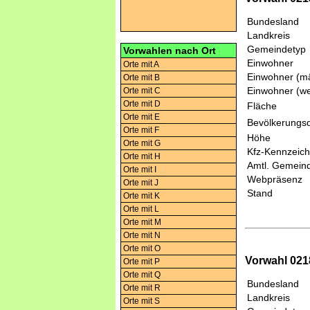
Bundesland
Landkreis
Gemeindetyp
Vorwahlen nach Ort
Einwohner
Orte mit A
Einwohner (mä
Orte mit B
Einwohner (we
Orte mit C
Orte mit D
Fläche
Orte mit E
Bevölkerungsd
Orte mit F
Höhe
Orte mit G
Kfz-Kennzeic
Orte mit H
Amtl. Gemeind
Orte mit I
Webpräsenz
Orte mit J
Stand
Orte mit K
Orte mit L
Orte mit M
Orte mit N
Orte mit O
Vorwahl 021
Orte mit P
Orte mit Q
Bundesland
Orte mit R
Landkreis
Orte mit S