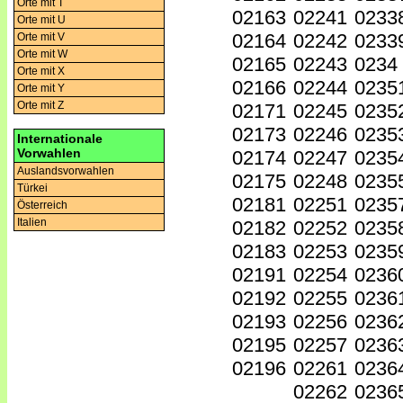
Orte mit T
02163
02241
0233
Orte mit U
02164
02242
0233
Orte mit V
Orte mit W
02165
02243
0234
Orte mit X
02166
02244
0235
Orte mit Y
Orte mit Z
02171
02245
0235
02173
02246
0235
Internationale
Vorwahlen
02174
02247
0235
Auslandsvorwahlen
02175
02248
0235
Türkei
02181
02251
0235
Österreich
Italien
02182
02252
0235
02183
02253
0235
02191
02254
0236
02192
02255
0236
02193
02256
0236
02195
02257
0236
02196
02261
0236
02262
0236