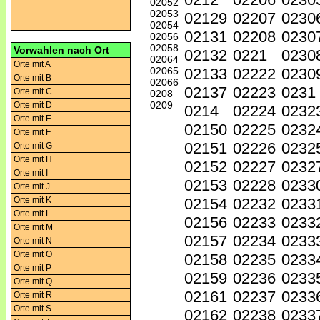
02052
02053
02129
02207
0230
02054
02131
02208
0230
02056
02058
Vorwahlen nach Ort
02132
0221
0230
02064
Orte mit A
02065
02133
02222
0230
Orte mit B
02066
02137
02223
0231
Orte mit C
0208
0209
Orte mit D
0214
02224
0232
Orte mit E
02150
02225
0232
Orte mit F
02151
02226
0232
Orte mit G
Orte mit H
02152
02227
0232
Orte mit I
02153
02228
0233
Orte mit J
02154
02232
0233
Orte mit K
Orte mit L
02156
02233
0233
Orte mit M
02157
02234
0233
Orte mit N
Orte mit O
02158
02235
0233
Orte mit P
02159
02236
0233
Orte mit Q
02161
02237
0233
Orte mit R
Orte mit S
02162
02238
0233