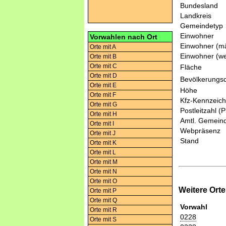
Bundesland
Landkreis
Gemeindetyp
Einwohner
Vorwahlen nach Ort
Einwohner (mä
Orte mit A
Einwohner (we
Orte mit B
Orte mit C
Fläche
Orte mit D
Bevölkerungsd
Orte mit E
Höhe
Orte mit F
Kfz-Kennzeic
Orte mit G
Postleitzahl (
Orte mit H
Amtl. Gemeind
Orte mit I
Webpräsenz
Orte mit J
Stand
Orte mit K
Orte mit L
Orte mit M
Orte mit N
Orte mit O
Weitere Ort
Orte mit P
Orte mit Q
Vorwahl
Orte mit R
0228
Orte mit S