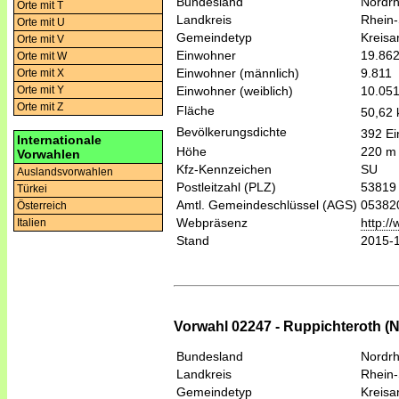
Bundesland
Nordrh
Orte mit T
Landkreis
Rhein-
Orte mit U
Gemeindetyp
Kreis
Orte mit V
Einwohner
19.86
Orte mit W
Einwohner (männlich)
9.811
Orte mit X
Einwohner (weiblich)
10.05
Orte mit Y
Orte mit Z
Fläche
50,62
Bevölkerungsdichte
392 Ei
Internationale
Höhe
220 m
Vorwahlen
Kfz-Kennzeichen
SU
Auslandsvorwahlen
Postleitzahl (PLZ)
53819
Türkei
Amtl. Gemeindeschlüssel (AGS)
05382
Österreich
Webpräsenz
http:/
Italien
Stand
2015-
Vorwahl 02247 - Ruppichteroth (
Bundesland
Nordrh
Landkreis
Rhein-
Gemeindetyp
Kreis