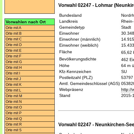
Vorwahl 02247 - Lohmar (Neunkir
Bundesland
Nordrh
Landkreis
Rhein-
Vorwahlen nach Ort
Gemeindetyp
Stadt
Orte mit A
Einwohner
30.34
Orte mit B
Einwohner (männlich)
14.91
Orte mit C
Orte mit D
Einwohner (weiblich)
15.43
Orte mit E
Fläche
65,62
Orte mit F
Bevölkerungsdichte
462 Ei
Orte mit G
Höhe
64 m 
Orte mit H
Kfz-Kennzeichen
SU
Orte mit I
Postleitzahl (PLZ)
53797
Orte mit J
Amtl. Gemeindeschlüssel (AGS)
05382
Orte mit K
Webpräsenz
http:/
Orte mit L
Stand
2015-
Orte mit M
Orte mit N
Orte mit O
Orte mit P
Orte mit Q
Vorwahl 02247 - Neunkirchen-See
Orte mit R
Orte mit S