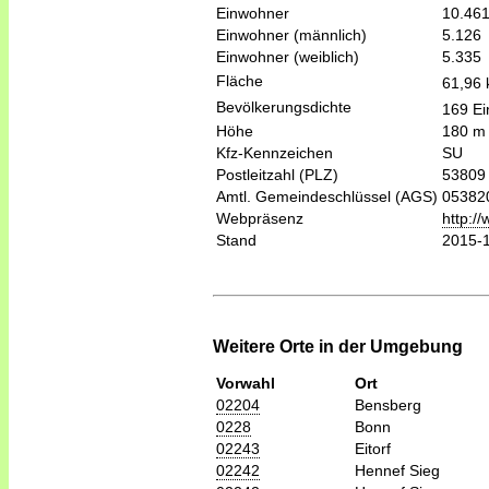
Einwohner
10.46
Einwohner (männlich)
5.126
Einwohner (weiblich)
5.335
Fläche
61,96
Bevölkerungsdichte
169 Ei
Höhe
180 m
Kfz-Kennzeichen
SU
Postleitzahl (PLZ)
53809
Amtl. Gemeindeschlüssel (AGS)
05382
Webpräsenz
http:/
Stand
2015-
Weitere Orte in der Umgebung
Vorwahl
Ort
02204
Bensberg
0228
Bonn
02243
Eitorf
02242
Hennef Sieg