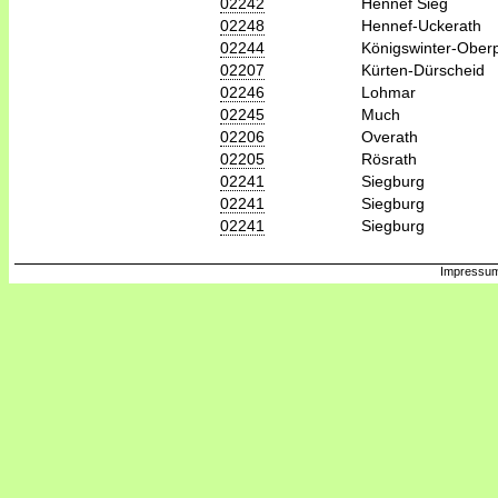
02242
Hennef Sieg
02248
Hennef-Uckerath
02244
Königswinter-Oberp
02207
Kürten-Dürscheid
02246
Lohmar
02245
Much
02206
Overath
02205
Rösrath
02241
Siegburg
02241
Siegburg
02241
Siegburg
Impressum