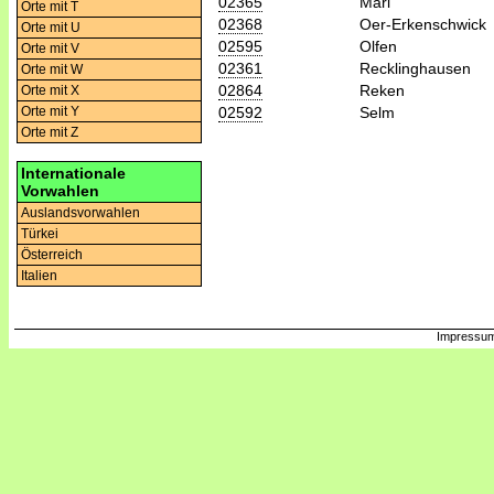
02365
Marl
Orte mit T
02368
Oer-Erkenschwick
Orte mit U
02595
Olfen
Orte mit V
02361
Recklinghausen
Orte mit W
02864
Reken
Orte mit X
02592
Selm
Orte mit Y
Orte mit Z
Internationale
Vorwahlen
Auslandsvorwahlen
Türkei
Österreich
Italien
Impressum