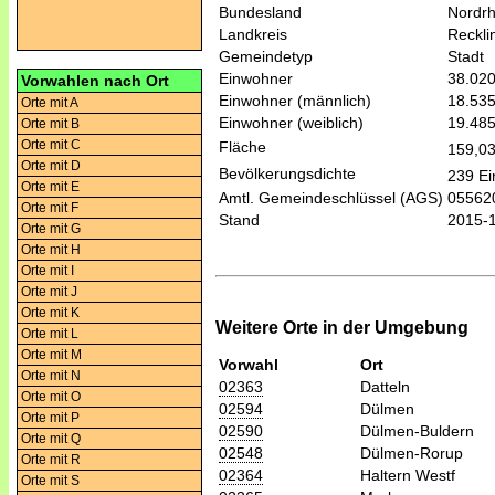
Bundesland
Nordrh
Landkreis
Reckl
Gemeindetyp
Stadt
Einwohner
38.02
Vorwahlen nach Ort
Einwohner (männlich)
18.53
Orte mit A
Einwohner (weiblich)
19.48
Orte mit B
Orte mit C
Fläche
159,0
Orte mit D
Bevölkerungsdichte
239 Ei
Orte mit E
Amtl. Gemeindeschlüssel (AGS)
05562
Orte mit F
Stand
2015-
Orte mit G
Orte mit H
Orte mit I
Orte mit J
Orte mit K
Weitere Orte in der Umgebung
Orte mit L
Orte mit M
Vorwahl
Ort
Orte mit N
02363
Datteln
Orte mit O
02594
Dülmen
Orte mit P
02590
Dülmen-Buldern
Orte mit Q
02548
Dülmen-Rorup
Orte mit R
02364
Haltern Westf
Orte mit S