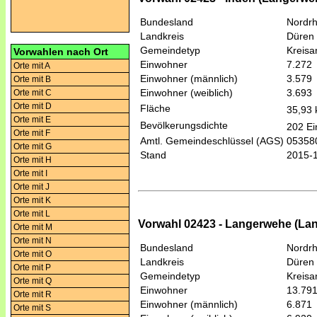
Bundesland
Nordrh
Landkreis
Düren
Gemeindetyp
Kreis
Vorwahlen nach Ort
Einwohner
7.272
Orte mit A
Einwohner (männlich)
3.579
Orte mit B
Einwohner (weiblich)
3.693
Orte mit C
Orte mit D
Fläche
35,93
Orte mit E
Bevölkerungsdichte
202 Ei
Orte mit F
Amtl. Gemeindeschlüssel (AGS)
05358
Orte mit G
Stand
2015-
Orte mit H
Orte mit I
Orte mit J
Orte mit K
Orte mit L
Vorwahl 02423 - Langerwehe (La
Orte mit M
Orte mit N
Bundesland
Nordrh
Orte mit O
Landkreis
Düren
Orte mit P
Gemeindetyp
Kreis
Orte mit Q
Einwohner
13.79
Orte mit R
Einwohner (männlich)
6.871
Orte mit S