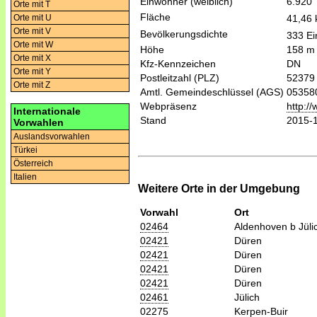
Einwohner (weiblich)
6.920
Orte mit T
Fläche
41,46
Orte mit U
Orte mit V
Bevölkerungsdichte
333 Ei
Orte mit W
Höhe
158 m
Orte mit X
Kfz-Kennzeichen
DN
Orte mit Y
Postleitzahl (PLZ)
52379
Orte mit Z
Amtl. Gemeindeschlüssel (AGS)
05358
Webpräsenz
http:/
Internationale
Stand
2015-
Vorwahlen
Auslandsvorwahlen
Türkei
Österreich
Italien
Weitere Orte in der Umgebung
Vorwahl
Ort
02464
Aldenhoven b Jüli
02421
Düren
02421
Düren
02421
Düren
02421
Düren
02461
Jülich
02275
Kerpen-Buir