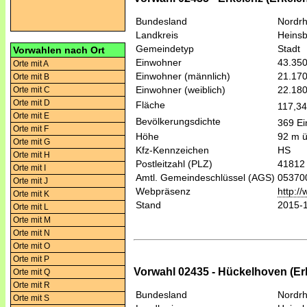
Bundesland
Nordrh
Landkreis
Heins
Gemeindetyp
Stadt
Vorwahlen nach Ort
Einwohner
43.35
Orte mit A
Einwohner (männlich)
21.17
Orte mit B
Einwohner (weiblich)
22.18
Orte mit C
Orte mit D
Fläche
117,3
Orte mit E
Bevölkerungsdichte
369 Ei
Orte mit F
Höhe
92 m 
Orte mit G
Kfz-Kennzeichen
HS
Orte mit H
Postleitzahl (PLZ)
41812
Orte mit I
Amtl. Gemeindeschlüssel (AGS)
05370
Orte mit J
Webpräsenz
http:/
Orte mit K
Stand
2015-
Orte mit L
Orte mit M
Orte mit N
Orte mit O
Orte mit P
Vorwahl 02435 - Hückelhoven (Er
Orte mit Q
Orte mit R
Bundesland
Nordrh
Orte mit S