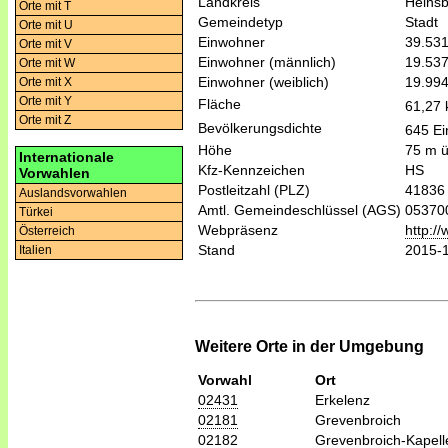
Landkreis
Heins
Orte mit T
Gemeindetyp
Stadt
Orte mit U
Einwohner
39.53
Orte mit V
Einwohner (männlich)
19.53
Orte mit W
Einwohner (weiblich)
19.99
Orte mit X
Orte mit Y
Fläche
61,27
Orte mit Z
Bevölkerungsdichte
645 Ei
Höhe
75 m 
Internationale
Kfz-Kennzeichen
HS
Vorwahlen
Postleitzahl (PLZ)
41836
Auslandsvorwahlen
Amtl. Gemeindeschlüssel (AGS)
05370
Türkei
Webpräsenz
http:/
Österreich
Stand
2015-
Italien
Weitere Orte in der Umgebung
Vorwahl
Ort
02431
Erkelenz
02181
Grevenbroich
02182
Grevenbroich-Kapell