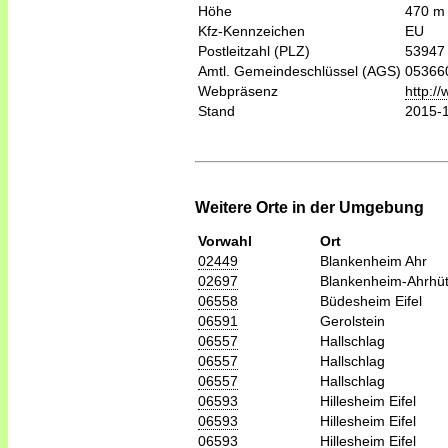
Höhe
470 m
Kfz-Kennzeichen
EU
Postleitzahl (PLZ)
53947
Amtl. Gemeindeschlüssel (AGS)
05366
Webpräsenz
http:/
Stand
2015-
Weitere Orte in der Umgebung
Vorwahl
Ort
02449
Blankenheim Ahr
02697
Blankenheim-Ahrhüt
06558
Büdesheim Eifel
06591
Gerolstein
06557
Hallschlag
06557
Hallschlag
06557
Hallschlag
06593
Hillesheim Eifel
06593
Hillesheim Eifel
06593
Hillesheim Eifel