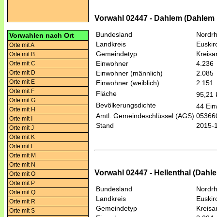
Vorwahl 02447 - Dahlem (Dahlem b
Bundesland
Nordrh
Vorwahlen nach Ort
Landkreis
Euskir
Orte mit A
Gemeindetyp
Kreis
Orte mit B
Einwohner
4.236
Orte mit C
Orte mit D
Einwohner (männlich)
2.085
Orte mit E
Einwohner (weiblich)
2.151
Orte mit F
Fläche
95,21
Orte mit G
Bevölkerungsdichte
44 Ein
Orte mit H
Amtl. Gemeindeschlüssel (AGS)
05366
Orte mit I
Stand
2015-
Orte mit J
Orte mit K
Orte mit L
Orte mit M
Orte mit N
Vorwahl 02447 - Hellenthal (Dahle
Orte mit O
Orte mit P
Bundesland
Nordrh
Orte mit Q
Landkreis
Euskir
Orte mit R
Gemeindetyp
Kreis
Orte mit S