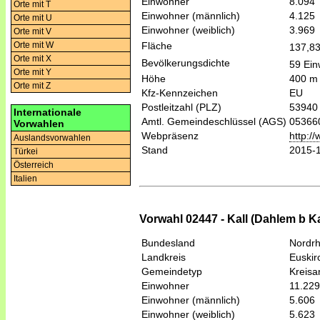
Einwohner
8.094
Orte mit T
Einwohner (männlich)
4.125
Orte mit U
Einwohner (weiblich)
3.969
Orte mit V
Fläche
Orte mit W
137,8
Orte mit X
Bevölkerungsdichte
59 Ein
Orte mit Y
Höhe
400 m
Orte mit Z
Kfz-Kennzeichen
EU
Postleitzahl (PLZ)
53940
Internationale
Amtl. Gemeindeschlüssel (AGS)
05366
Vorwahlen
Webpräsenz
http:/
Auslandsvorwahlen
Stand
2015-
Türkei
Österreich
Italien
Vorwahl 02447 - Kall (Dahlem b Ka
Bundesland
Nordrh
Landkreis
Euskir
Gemeindetyp
Kreis
Einwohner
11.229
Einwohner (männlich)
5.606
Einwohner (weiblich)
5.623