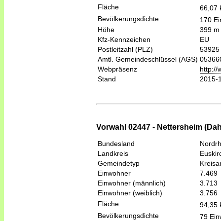
Fläche
66,07
Bevölkerungsdichte
170 Ei
Höhe
399 m
Kfz-Kennzeichen
EU
Postleitzahl (PLZ)
53925
Amtl. Gemeindeschlüssel (AGS)
05366
Webpräsenz
http://
Stand
2015-
Vorwahl 02447 - Nettersheim (Dah
Bundesland
Nordrh
Landkreis
Euskir
Gemeindetyp
Kreis
Einwohner
7.469
Einwohner (männlich)
3.713
Einwohner (weiblich)
3.756
Fläche
94,35
Bevölkerungsdichte
79 Ein