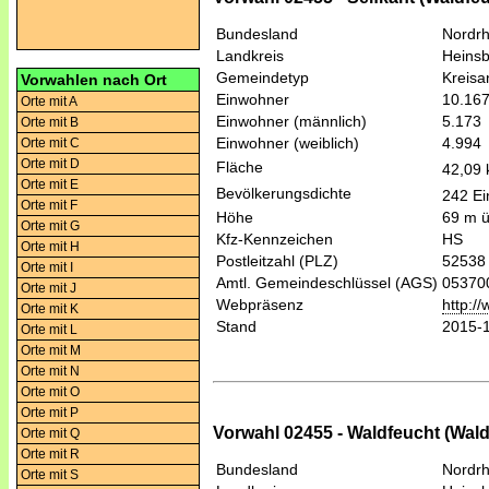
Bundesland
Nordrh
Landkreis
Heins
Gemeindetyp
Kreis
Vorwahlen nach Ort
Einwohner
10.16
Orte mit A
Einwohner (männlich)
5.173
Orte mit B
Einwohner (weiblich)
4.994
Orte mit C
Orte mit D
Fläche
42,09
Orte mit E
Bevölkerungsdichte
242 Ei
Orte mit F
Höhe
69 m 
Orte mit G
Kfz-Kennzeichen
HS
Orte mit H
Postleitzahl (PLZ)
52538
Orte mit I
Amtl. Gemeindeschlüssel (AGS)
05370
Orte mit J
Webpräsenz
http:/
Orte mit K
Stand
2015-
Orte mit L
Orte mit M
Orte mit N
Orte mit O
Orte mit P
Vorwahl 02455 - Waldfeucht (Wald
Orte mit Q
Orte mit R
Bundesland
Nordrh
Orte mit S