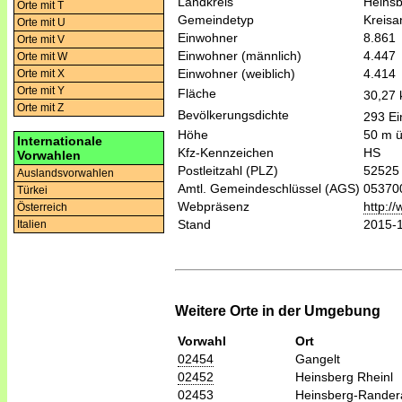
Landkreis
Heins
Orte mit T
Gemeindetyp
Kreis
Orte mit U
Einwohner
8.861
Orte mit V
Einwohner (männlich)
4.447
Orte mit W
Einwohner (weiblich)
4.414
Orte mit X
Orte mit Y
Fläche
30,27
Orte mit Z
Bevölkerungsdichte
293 Ei
Höhe
50 m 
Internationale
Kfz-Kennzeichen
HS
Vorwahlen
Postleitzahl (PLZ)
52525
Auslandsvorwahlen
Amtl. Gemeindeschlüssel (AGS)
05370
Türkei
Webpräsenz
http:/
Österreich
Stand
2015-
Italien
Weitere Orte in der Umgebung
Vorwahl
Ort
02454
Gangelt
02452
Heinsberg Rheinl
02453
Heinsberg-Rander