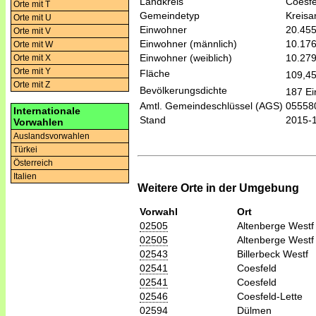
Landkreis
Coesfe
Orte mit T
Gemeindetyp
Kreis
Orte mit U
Einwohner
20.45
Orte mit V
Einwohner (männlich)
10.17
Orte mit W
Einwohner (weiblich)
10.27
Orte mit X
Orte mit Y
Fläche
109,4
Orte mit Z
Bevölkerungsdichte
187 Ei
Amtl. Gemeindeschlüssel (AGS)
05558
Internationale
Stand
2015-
Vorwahlen
Auslandsvorwahlen
Türkei
Österreich
Italien
Weitere Orte in der Umgebung
Vorwahl
Ort
02505
Altenberge Westf
02505
Altenberge Westf
02543
Billerbeck Westf
02541
Coesfeld
02541
Coesfeld
02546
Coesfeld-Lette
02594
Dülmen