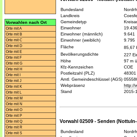
Bundesland
Nordrh
Landkreis
Coesfe
Gemeindetyp
Kreis
Vorwahlen nach Ort
Einwohner
19.43
Orte mit A
Einwohner (männlich)
9.641
Orte mit B
Einwohner (weiblich)
9.795
Orte mit C
Orte mit D
Fläche
85,67
Orte mit E
Bevölkerungsdichte
227 Ei
Orte mit F
Höhe
97 m 
Orte mit G
Kfz-Kennzeichen
COE
Orte mit H
Postleitzahl (PLZ)
48301
Orte mit I
Amtl. Gemeindeschlüssel (AGS)
05558
Orte mit J
Webpräsenz
http:/
Orte mit K
Stand
2015-
Orte mit L
Orte mit M
Orte mit N
Orte mit O
Orte mit P
Vorwahl 02509 - Senden (Nottuln
Orte mit Q
Orte mit R
Bundesland
Nordrh
Orte mit S