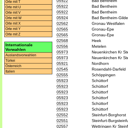
05922
Bad Bentheim
Orte mit T
05922
Bad Bentheim
Orte mit U
05922
Bad Bentheim
Orte mit V
05924
Bad Bentheim-Gild
Orte mit W
02562
Gronau Westfalen
Orte mit X
02565
Gronau-Epe
Orte mit Y
Orte mit Z
02565
Gronau-Epe
02568
Heek
Internationale
02556
Metelen
Vorwahlen
05973
Neuenkirchen Kr Ste
Auslandsvorwahlen
05973
Neuenkirchen Kr Ste
Türkei
05921
Nordhorn
Österreich
02545
Rosendahl-Darfeld
Italien
02555
Schöppingen
05923
Schüttorf
05923
Schüttorf
05923
Schüttorf
05923
Schüttorf
05923
Schüttorf
05923
Schüttorf
02552
Steinfurt-Borghorst
02551
Steinfurt-Burgsteinfu
02557
Wettringen Kr Steinf