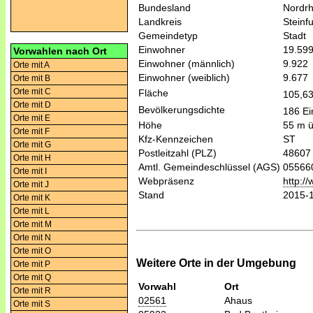
Bundesland
Nordrh
Landkreis
Steinfu
Gemeindetyp
Stadt
Einwohner
19.59
Vorwahlen nach Ort
Einwohner (männlich)
9.922
Orte mit A
Einwohner (weiblich)
9.677
Orte mit B
Orte mit C
Fläche
105,6
Orte mit D
Bevölkerungsdichte
186 Ei
Orte mit E
Höhe
55 m 
Orte mit F
Kfz-Kennzeichen
ST
Orte mit G
Postleitzahl (PLZ)
48607
Orte mit H
Amtl. Gemeindeschlüssel (AGS)
05566
Orte mit I
Webpräsenz
http:/
Orte mit J
Stand
2015-
Orte mit K
Orte mit L
Orte mit M
Orte mit N
Orte mit O
Weitere Orte in der Umgebung
Orte mit P
Orte mit Q
Vorwahl
Ort
Orte mit R
02561
Ahaus
Orte mit S