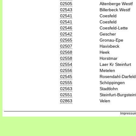
02505
Altenberge Westf
02543
Billerbeck Westf
02541
Coesfeld
02541
Coesfeld
02546
Coesfeld-Lette
02542
Gescher
02565
Gronau-Epe
02507
Havixbeck
02568
Heek
02558
Horstmar
02554
Laer Kr Steinfurt
02556
Metelen
02545
Rosendahl-Darfeld
02555
Schöppingen
02563
Stadtlohn
02551
Steinfurt-Burgstein
02863
Velen
Impressum