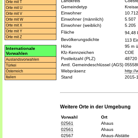
Landkreis
Coesfe
Orte mit T
Gemeindetyp
Kreis
Orte mit U
Einwohner
10.71
Orte mit V
Einwohner (männlich)
5.507
Orte mit W
Einwohner (weiblich)
5.205
Orte mit X
Orte mit Y
Fläche
94,48
Orte mit Z
Bevölkerungsdichte
113 Ei
Höhe
95 m 
Internationale
Kfz-Kennzeichen
COE
Vorwahlen
Postleitzahl (PLZ)
48720
Auslandsvorwahlen
Amtl. Gemeindeschlüssel (AGS)
05558
Türkei
Webpräsenz
http:/
Österreich
Stand
2015-
Italien
Weitere Orte in der Umgebung
Vorwahl
Ort
02561
Ahaus
02561
Ahaus
02567
Ahaus-Alstätte