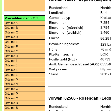
Bundesland
Nordrh
Landkreis
Borke
Gemeindetyp
Kreis
Vorwahlen nach Ort
Einwohner
7.254
Orte mit A
Einwohner (männlich)
3.794
Orte mit B
Einwohner (weiblich)
3.460
Orte mit C
Orte mit D
Fläche
56,28
Orte mit E
Bevölkerungsdichte
129 Ei
Orte mit F
Höhe
76 m 
Orte mit G
Kfz-Kennzeichen
BOR
Orte mit H
Postleitzahl (PLZ)
48739
Orte mit I
Amtl. Gemeindeschlüssel (AGS)
05554
Orte mit J
Webpräsenz
http:/
Orte mit K
Stand
2015-
Orte mit L
Orte mit M
Orte mit N
Orte mit O
Orte mit P
Vorwahl 02566 - Rosendahl (Leg
Orte mit Q
Orte mit R
Bundesland
Nordrh
Orte mit S