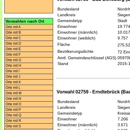
Bundesland
Nordrh
Landkreis
Siegen
Gemeindetyp
Stadt
Vorwahlen nach Ort
Einwohner
19.77
Orte mit A
Einwohner (männlich)
10.01
Orte mit B
Einwohner (weiblich)
9.757
Orte mit C
Orte mit D
Fläche
275,5
Orte mit E
Bevölkerungsdichte
72 Ein
Orte mit F
Amtl. Gemeindeschlüssel (AGS)
05970
Orte mit G
Stand
2015-
Orte mit H
Orte mit I
Orte mit J
Orte mit K
Orte mit L
Vorwahl 02759 - Erndtebrück (Ba
Orte mit M
Orte mit N
Bundesland
Nordrh
Orte mit O
Landkreis
Siegen
Orte mit P
Gemeindetyp
Kreis
Orte mit Q
Einwohner
7.206
Orte mit R
Einwohner (männlich)
3.671
Orte mit S