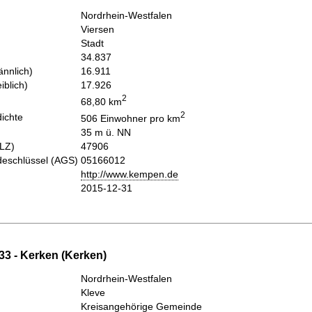
Nordrhein-Westfalen
Viersen
Stadt
34.837
nnlich)
16.911
iblich)
17.926
2
68,80 km
2
ichte
506 Einwohner pro km
35 m ü. NN
PLZ)
47906
eschlüssel (AGS)
05166012
http://www.kempen.de
2015-12-31
33 - Kerken (Kerken)
Nordrhein-Westfalen
Kleve
Kreisangehörige Gemeinde