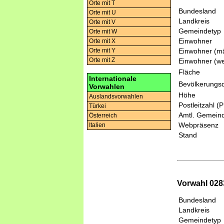
Orte mit T
Bundesland
Orte mit U
Landkreis
Orte mit V
Gemeindetyp
Orte mit W
Einwohner
Orte mit X
Einwohner (mä
Orte mit Y
Orte mit Z
Einwohner (we
Fläche
Internationale
Bevölkerungsd
Vorwahlen
Höhe
Auslandsvorwahlen
Postleitzahl (
Türkei
Amtl. Gemeind
Österreich
Webpräsenz
Italien
Stand
Vorwahl 028
Bundesland
Landkreis
Gemeindetyp