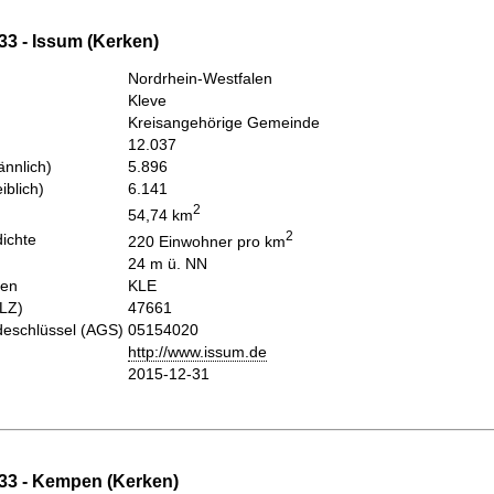
33 - Issum (Kerken)
Nordrhein-Westfalen
Kleve
Kreisangehörige Gemeinde
12.037
nnlich)
5.896
iblich)
6.141
2
54,74 km
2
ichte
220 Einwohner pro km
24 m ü. NN
hen
KLE
PLZ)
47661
eschlüssel (AGS)
05154020
http://www.issum.de
2015-12-31
33 - Kempen (Kerken)