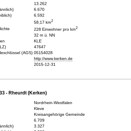
13.262
nnlich)
6.670
iblich)
6.592
2
58,17 km
2
ichte
228 Einwohner pro km
32 m ü. NN
hen
KLE
PLZ)
47647
eschlüssel (AGS)
05154028
http://www.kerken.de
2015-12-31
33 - Rheurdt (Kerken)
Nordrhein-Westfalen
Kleve
Kreisangehörige Gemeinde
6.709
nnlich)
3.327