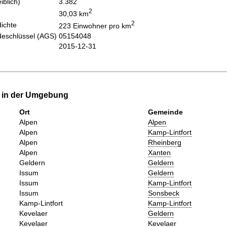
iblich)
3.382
2
30,03 km
2
ichte
223 Einwohner pro km
eschlüssel (AGS)
05154048
2015-12-31
e in der Umgebung
Ort
Gemeinde
Alpen
Alpen
Alpen
Kamp-Lintfort
Alpen
Rheinberg
Alpen
Xanten
Geldern
Geldern
Issum
Geldern
Issum
Kamp-Lintfort
Issum
Sonsbeck
Kamp-Lintfort
Kamp-Lintfort
Kevelaer
Geldern
Kevelaer
Kevelaer