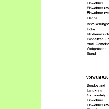
Einwohner
Einwohner (mä
Einwohner (we
Fläche
Bevölkerungsd
Höhe
Kfz-Kennzeic
Postleitzahl (
Amtl. Gemeind
Webpräsenz
Stand
Vorwahl 028
Bundesland
Landkreis
Gemeindetyp
Einwohner
Einwohner (mä