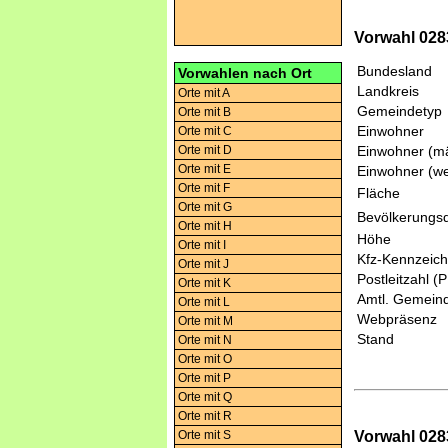
Vorwahl 028
Bundesland
Vorwahlen nach Ort
Landkreis
Orte mit A
Gemeindetyp
Orte mit B
Einwohner
Orte mit C
Orte mit D
Einwohner (mä
Orte mit E
Einwohner (we
Orte mit F
Fläche
Orte mit G
Bevölkerungsd
Orte mit H
Höhe
Orte mit I
Kfz-Kennzeic
Orte mit J
Postleitzahl (
Orte mit K
Amtl. Gemeind
Orte mit L
Webpräsenz
Orte mit M
Stand
Orte mit N
Orte mit O
Orte mit P
Orte mit Q
Orte mit R
Vorwahl 028
Orte mit S