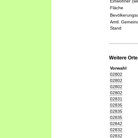
Einwohner (we
Fläche
Bevölkerungsd
Amtl. Gemeind
Stand
Weitere Ort
Vorwahl
02802
02802
02802
02802
02831
02835
02835
02835
02842
02832
02832