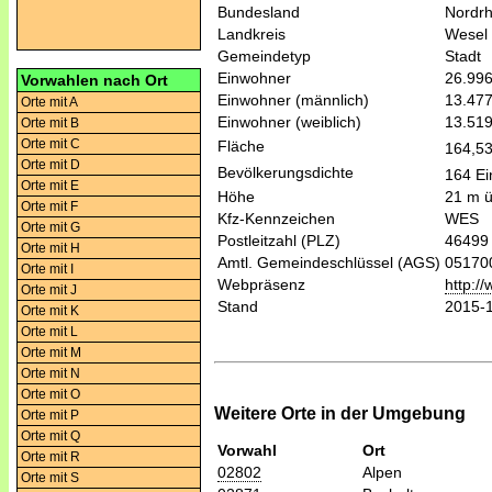
Bundesland
Nordrh
Landkreis
Wesel
Gemeindetyp
Stadt
Einwohner
26.99
Vorwahlen nach Ort
Einwohner (männlich)
13.47
Orte mit A
Einwohner (weiblich)
13.51
Orte mit B
Orte mit C
Fläche
164,5
Orte mit D
Bevölkerungsdichte
164 Ei
Orte mit E
Höhe
21 m 
Orte mit F
Kfz-Kennzeichen
WES
Orte mit G
Postleitzahl (PLZ)
46499
Orte mit H
Amtl. Gemeindeschlüssel (AGS)
05170
Orte mit I
Webpräsenz
http:/
Orte mit J
Stand
2015-
Orte mit K
Orte mit L
Orte mit M
Orte mit N
Orte mit O
Weitere Orte in der Umgebung
Orte mit P
Orte mit Q
Vorwahl
Ort
Orte mit R
02802
Alpen
Orte mit S