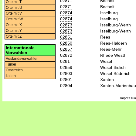
02871
Bocholt
Orte mit T
02871
Bocholt
Orte mit U
02874
Isselburg
Orte mit V
02874
Isselburg
Orte mit W
02873
Isselburg-Werth
Orte mit X
02873
Isselburg-Werth
Orte mit Y
Orte mit Z
02851
Rees
02850
Rees-Haldern
Internationale
02857
Rees-Mehr
Vorwahlen
02872
Rhede Westf
Auslandsvorwahlen
0281
Wesel
Türkei
02859
Wesel-Bislich
Österreich
02803
Wesel-Büderich
Italien
02801
Xanten
02804
Xanten-Marienba
Impressum