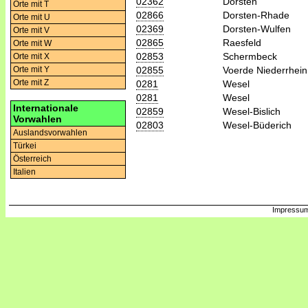
02362
Dorsten
Orte mit T
02866
Dorsten-Rhade
Orte mit U
02369
Dorsten-Wulfen
Orte mit V
02865
Raesfeld
Orte mit W
02853
Schermbeck
Orte mit X
02855
Voerde Niederrhein
Orte mit Y
Orte mit Z
0281
Wesel
0281
Wesel
Internationale
02859
Wesel-Bislich
Vorwahlen
02803
Wesel-Büderich
Auslandsvorwahlen
Türkei
Österreich
Italien
Impressum