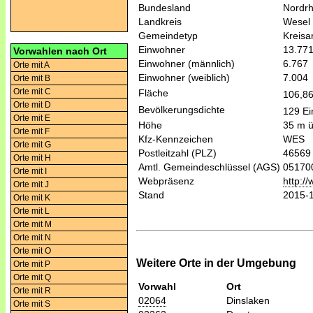
Bundesland
Nordrh
Landkreis
Wesel
Gemeindetyp
Kreis
Einwohner
13.77
Vorwahlen nach Ort
Einwohner (männlich)
6.767
Orte mit A
Einwohner (weiblich)
7.004
Orte mit B
Orte mit C
Fläche
106,8
Orte mit D
Bevölkerungsdichte
129 Ei
Orte mit E
Höhe
35 m 
Orte mit F
Kfz-Kennzeichen
WES
Orte mit G
Postleitzahl (PLZ)
46569
Orte mit H
Amtl. Gemeindeschlüssel (AGS)
05170
Orte mit I
Webpräsenz
http:/
Orte mit J
Stand
2015-
Orte mit K
Orte mit L
Orte mit M
Orte mit N
Orte mit O
Weitere Orte in der Umgebung
Orte mit P
Orte mit Q
Vorwahl
Ort
Orte mit R
02064
Dinslaken
Orte mit S