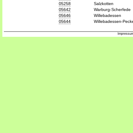
05258
Salzkotten
05642
Warburg-Scherfede
05646
Willebadessen
05644
Willebadessen-Peck
Impressum