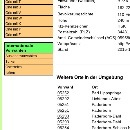
Einwohner (weiblich)
9.786
Orte mit T
Fläche
182,2
Orte mit U
Orte mit V
Bevölkerungsdichte
110 Ei
Orte mit W
Höhe
240 m
Orte mit X
Kfz-Kennzeichen
HSK
Orte mit Y
Postleitzahl (PLZ)
34431
Orte mit Z
Amtl. Gemeindeschlüssel (AGS)
05958
Webpräsenz
http:/
Internationale
Stand
2015-
Vorwahlen
Auslandsvorwahlen
Türkei
Österreich
Italien
Weitere Orte in der Umgebung
Vorwahl
Ort
05252
Bad Lippspringe
05292
Lichtenau-Atteln
05251
Paderborn
05251
Paderborn
05293
Paderborn-Dahl
05293
Paderborn-Dahl
05254
Paderborn-Schloss 