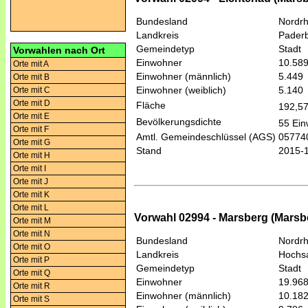
Bundesland
Nordrh
Landkreis
Pader
Gemeindetyp
Stadt
Vorwahlen nach Ort
Einwohner
10.58
Orte mit A
Einwohner (männlich)
5.449
Orte mit B
Einwohner (weiblich)
5.140
Orte mit C
Orte mit D
Fläche
192,5
Orte mit E
Bevölkerungsdichte
55 Ein
Orte mit F
Amtl. Gemeindeschlüssel (AGS)
05774
Orte mit G
Stand
2015-
Orte mit H
Orte mit I
Orte mit J
Orte mit K
Orte mit L
Vorwahl 02994 - Marsberg (Mars
Orte mit M
Orte mit N
Bundesland
Nordrh
Orte mit O
Landkreis
Hochsa
Orte mit P
Gemeindetyp
Stadt
Orte mit Q
Einwohner
19.96
Orte mit R
Einwohner (männlich)
10.18
Orte mit S