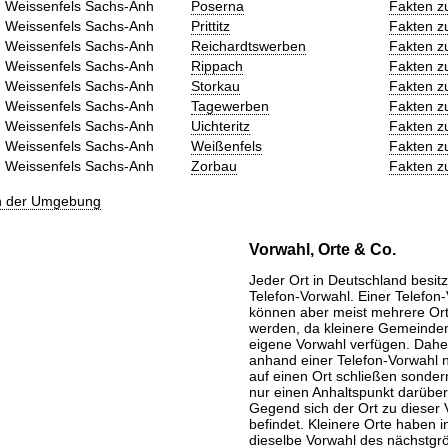
Weissenfels Sachs-Anh
Poserna
Fakten z
Weissenfels Sachs-Anh
Prittitz
Fakten z
Weissenfels Sachs-Anh
Reichardtswerben
Fakten z
Weissenfels Sachs-Anh
Rippach
Fakten z
Weissenfels Sachs-Anh
Storkau
Fakten z
Weissenfels Sachs-Anh
Tagewerben
Fakten z
Weissenfels Sachs-Anh
Uichteritz
Fakten z
Weissenfels Sachs-Anh
Weißenfels
Fakten z
Weissenfels Sachs-Anh
Zorbau
Fakten z
in der Umgebung
Vorwahl, Orte & Co.
Jeder Ort in Deutschland besitz
Telefon-Vorwahl. Einer Telefon
können aber meist mehrere Or
werden, da kleinere Gemeinden
eigene Vorwahl verfügen. Daher
anhand einer Telefon-Vorwahl 
auf einen Ort schließen sondern
nur einen Anhaltspunkt darüber
Gegend sich der Ort zu dieser 
befindet. Kleinere Orte haben i
dieselbe Vorwahl des nächstgr