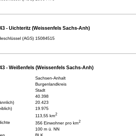
3 - Uichteritz (Weissenfels Sachs-Anh)
eschlüssel (AGS)
15084515
43 - Weißenfels (Weissenfels Sachs-Anh)
Sachsen-Anhalt
Burgenlandkreis
Stadt
40.398
nnlich)
20.423
iblich)
19.975
2
113,55 km
2
ichte
356 Einwohner pro km
100 m ü. NN
hen
BLK