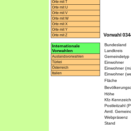
Orte mit T
Orte mit U
Orte mit V
Orte mit W
Orte mit X
Orte mit Y
Vorwahl 034
Orte mit Z
Bundesland
Internationale
Vorwahlen
Landkreis
Gemeindetyp
Auslandsvorwahlen
Türkei
Einwohner
Österreich
Einwohner (mä
Italien
Einwohner (we
Fläche
Bevölkerungsd
Höhe
Kfz-Kennzeic
Postleitzahl (
Amtl. Gemeind
Webpräsenz
Stand