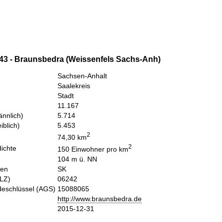
43 - Braunsbedra (Weissenfels Sachs-Anh)
Sachsen-Anhalt
Saalekreis
Stadt
11.167
nnlich)
5.714
iblich)
5.453
2
74,30 km
2
ichte
150 Einwohner pro km
104 m ü. NN
hen
SK
PLZ)
06242
eschlüssel (AGS)
15088065
http://www.braunsbedra.de
2015-12-31