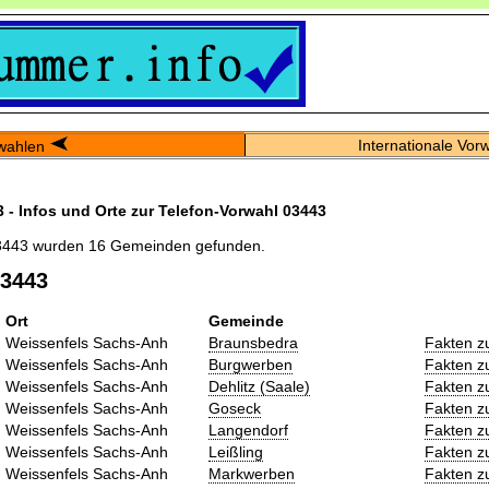
Internationale Vor
wahlen
 - Infos und Orte zur Telefon-Vorwahl 03443
3443 wurden 16 Gemeinden gefunden.
03443
Ort
Gemeinde
Weissenfels Sachs-Anh
Braunsbedra
Fakten z
Weissenfels Sachs-Anh
Burgwerben
Fakten z
Weissenfels Sachs-Anh
Dehlitz (Saale)
Fakten z
Weissenfels Sachs-Anh
Goseck
Fakten z
Weissenfels Sachs-Anh
Langendorf
Fakten z
Weissenfels Sachs-Anh
Leißling
Fakten z
Weissenfels Sachs-Anh
Markwerben
Fakten z