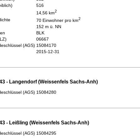
iblich)
516
2
14,56 km
2
ichte
70 Einwohner pro km
152 m ü. NN
hen
BLK
PLZ)
06667
eschlüssel (AGS)
15084170
2015-12-31
43 - Langendorf (Weissenfels Sachs-Anh)
eschlüssel (AGS)
15084280
43 - Leißling (Weissenfels Sachs-Anh)
eschlüssel (AGS)
15084295