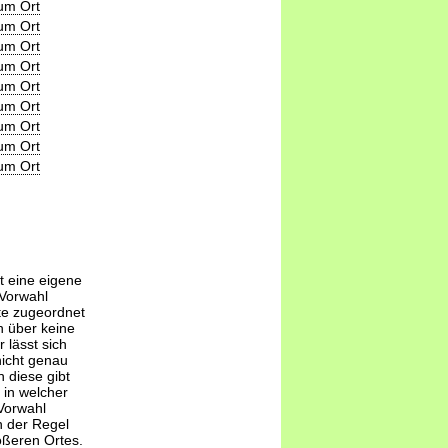
um Ort
um Ort
um Ort
um Ort
um Ort
um Ort
um Ort
um Ort
um Ort
t eine eigene
-Vorwahl
te zugeordnet
 über keine
 lässt sich
nicht genau
 diese gibt
 in welcher
Vorwahl
n der Regel
ößeren Ortes.