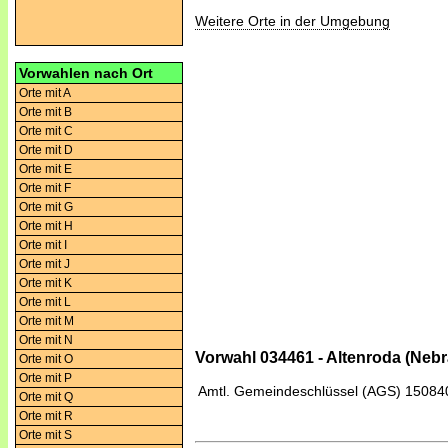
Weitere Orte in der Umgebung
Vorwahlen nach Ort
Orte mit A
Orte mit B
Orte mit C
Orte mit D
Orte mit E
Orte mit F
Orte mit G
Orte mit H
Orte mit I
Orte mit J
Orte mit K
Orte mit L
Orte mit M
Orte mit N
Vorwahl 034461 - Altenroda (Nebr
Orte mit O
Orte mit P
Amtl. Gemeindeschlüssel (AGS)
15084
Orte mit Q
Orte mit R
Orte mit S