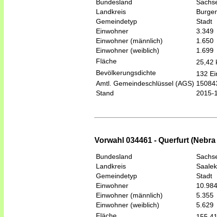
Bundesland
Sachse
Landkreis
Burgen
Gemeindetyp
Stadt
Einwohner
3.349
Einwohner (männlich)
1.650
Einwohner (weiblich)
1.699
Fläche
25,42
Bevölkerungsdichte
132 Ei
Amtl. Gemeindeschlüssel (AGS)
15084
Stand
2015-
Vorwahl 034461 - Querfurt (Nebra
Bundesland
Sachse
Landkreis
Saalek
Gemeindetyp
Stadt
Einwohner
10.98
Einwohner (männlich)
5.355
Einwohner (weiblich)
5.629
Fläche
155,4