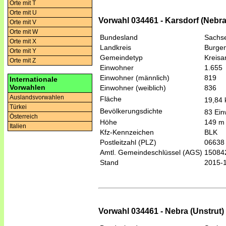
Orte mit T
Orte mit U
Vorwahl 034461 - Karsdorf (Nebra
Orte mit V
Orte mit W
Bundesland
Sachse
Orte mit X
Landkreis
Burgen
Orte mit Y
Gemeindetyp
Kreis
Orte mit Z
Einwohner
1.655
Einwohner (männlich)
819
Internationale
Vorwahlen
Einwohner (weiblich)
836
Auslandsvorwahlen
Fläche
19,84
Türkei
Bevölkerungsdichte
83 Ein
Österreich
Höhe
149 m
Italien
Kfz-Kennzeichen
BLK
Postleitzahl (PLZ)
06638
Amtl. Gemeindeschlüssel (AGS)
15084
Stand
2015-
Vorwahl 034461 - Nebra (Unstrut)