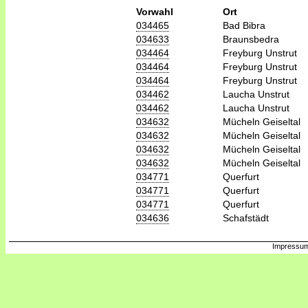
Vorwahl
Ort
034465
Bad Bibra
034633
Braunsbedra
034464
Freyburg Unstrut
034464
Freyburg Unstrut
034464
Freyburg Unstrut
034462
Laucha Unstrut
034462
Laucha Unstrut
034632
Mücheln Geiseltal
034632
Mücheln Geiseltal
034632
Mücheln Geiseltal
034632
Mücheln Geiseltal
034771
Querfurt
034771
Querfurt
034771
Querfurt
034636
Schafstädt
Impressum