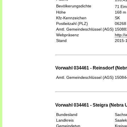
Bevölkerungsdichte
71 Ein
Höhe
168 m
Kfz-Kennzeichen
SK
Postleitzahl (PLZ)
06268
Amtl. Gemeindeschlüssel (AGS)
15088
Webpräsenz
http:/
Stand
2015-
Vorwahl 034461 - Reinsdorf (Nebr
Amtl. Gemeindeschlüssel (AGS)
15084
Vorwahl 034461 - Steigra (Nebra 
Bundesland
Sachse
Landkreis
Saalek
Gemeindetyp
Kreis