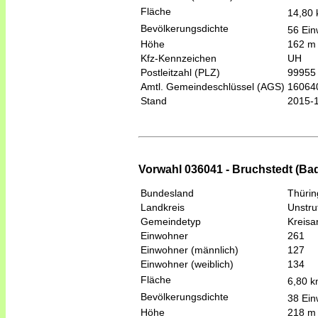
Fläche
14,80
Bevölkerungsdichte
56 Ein
Höhe
162 m
Kfz-Kennzeichen
UH
Postleitzahl (PLZ)
99955
Amtl. Gemeindeschlüssel (AGS)
16064
Stand
2015-
Vorwahl 036041 - Bruchstedt (Ba
Bundesland
Thüri
Landkreis
Unstru
Gemeindetyp
Kreis
Einwohner
261
Einwohner (männlich)
127
Einwohner (weiblich)
134
Fläche
6,80 
Bevölkerungsdichte
38 Ein
Höhe
218 m