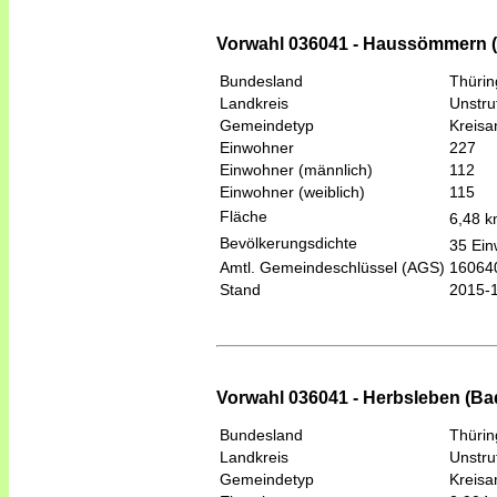
Vorwahl 036041 - Haussömmern (
Bundesland
Thüri
Landkreis
Unstru
Gemeindetyp
Kreis
Einwohner
227
Einwohner (männlich)
112
Einwohner (weiblich)
115
Fläche
6,48 
Bevölkerungsdichte
35 Ein
Amtl. Gemeindeschlüssel (AGS)
16064
Stand
2015-
Vorwahl 036041 - Herbsleben (Ba
Bundesland
Thüri
Landkreis
Unstru
Gemeindetyp
Kreis