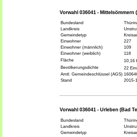
Vorwahl 036041 - Mittelsömmern 
Bundesland
Thüri
Landkreis
Unstru
Gemeindetyp
Kreis
Einwohner
227
Einwohner (männlich)
109
Einwohner (weiblich)
118
Fläche
10,16
Bevölkerungsdichte
22 Ein
Amtl. Gemeindeschlüssel (AGS)
16064
Stand
2015-
Vorwahl 036041 - Urleben (Bad T
Bundesland
Thüri
Landkreis
Unstru
Gemeindetyp
Kreis