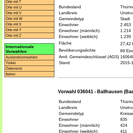
Orte mit T
Bundesland
Thüri
Orte mit U
Landkreis
Unstru
Orte mit V
Gemeindetyp
Stadt
Orte mit W
Orte mit X
Einwohner
2.453
Orte mit Y
Einwohner (männlich)
1.214
Orte mit Z
Einwohner (weiblich)
1.239
Fläche
27,42
Internationale
Bevölkerungsdichte
89 Ein
Vorwahlen
Amtl. Gemeindeschlüssel (AGS)
16064
Auslandsvorwahlen
Stand
2015-
Türkei
Österreich
Italien
Vorwahl 036041 - Ballhausen (Ba
Bundesland
Thüri
Landkreis
Unstru
Gemeindetyp
Kreis
Einwohner
835
Einwohner (männlich)
424
Einwohner (weiblich)
411