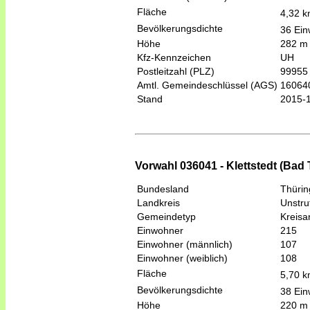
Fläche
4,32 
Bevölkerungsdichte
36 Ein
Höhe
282 m
Kfz-Kennzeichen
UH
Postleitzahl (PLZ)
99955
Amtl. Gemeindeschlüssel (AGS)
16064
Stand
2015-
Vorwahl 036041 - Klettstedt (Bad
Bundesland
Thüri
Landkreis
Unstru
Gemeindetyp
Kreis
Einwohner
215
Einwohner (männlich)
107
Einwohner (weiblich)
108
Fläche
5,70 
Bevölkerungsdichte
38 Ein
Höhe
220 m