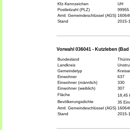
Kfz-Kennzeichen
UH
Postleitzahl (PLZ)
99955
Amtl. Gemeindeschlüssel (AGS)
16064
Stand
2015-
Vorwahl 036041 - Kutzleben (Bad
Bundesland
Thüri
Landkreis
Unstru
Gemeindetyp
Kreis
Einwohner
637
Einwohner (männlich)
330
Einwohner (weiblich)
307
Fläche
18,45
Bevölkerungsdichte
35 Ein
Amtl. Gemeindeschlüssel (AGS)
16064
Stand
2015-