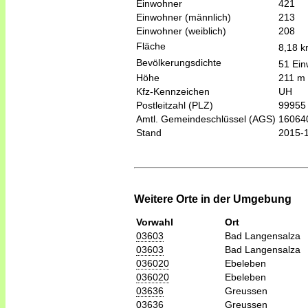
Einwohner
421
Einwohner (männlich)
213
Einwohner (weiblich)
208
Fläche
8,18 
Bevölkerungsdichte
51 Ein
Höhe
211 m
Kfz-Kennzeichen
UH
Postleitzahl (PLZ)
99955
Amtl. Gemeindeschlüssel (AGS)
16064
Stand
2015-
Weitere Orte in der Umgebung
Vorwahl
Ort
03603
Bad Langensalza
03603
Bad Langensalza
036020
Ebeleben
036020
Ebeleben
03636
Greussen
03636
Greussen