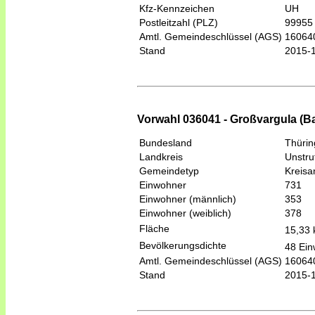
Kfz-Kennzeichen
UH
Postleitzahl (PLZ)
99955
Amtl. Gemeindeschlüssel (AGS)
16064
Stand
2015-
Vorwahl 036041 - Großvargula (B
Bundesland
Thüri
Landkreis
Unstru
Gemeindetyp
Kreis
Einwohner
731
Einwohner (männlich)
353
Einwohner (weiblich)
378
Fläche
15,33
Bevölkerungsdichte
48 Ein
Amtl. Gemeindeschlüssel (AGS)
16064
Stand
2015-