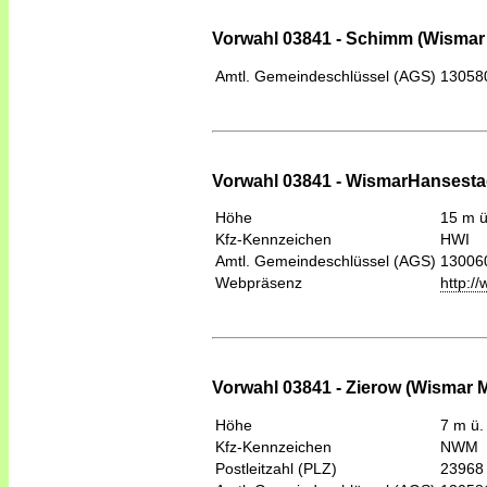
Vorwahl 03841 - Schimm (Wismar
Amtl. Gemeindeschlüssel (AGS)
13058
Vorwahl 03841 - WismarHansesta
Höhe
15 m 
Kfz-Kennzeichen
HWI
Amtl. Gemeindeschlüssel (AGS)
13006
Webpräsenz
http:/
Vorwahl 03841 - Zierow (Wismar 
Höhe
7 m ü.
Kfz-Kennzeichen
NWM
Postleitzahl (PLZ)
23968