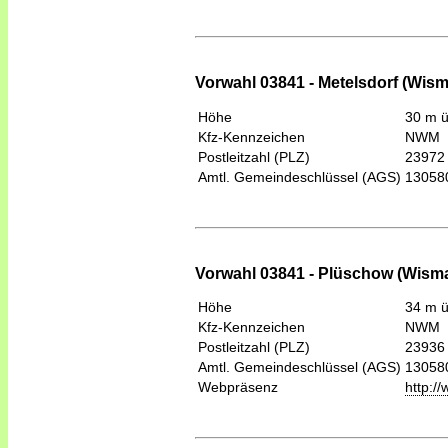
Vorwahl 03841 - Metelsdorf (Wism
Höhe
30 m 
Kfz-Kennzeichen
NWM
Postleitzahl (PLZ)
23972
Amtl. Gemeindeschlüssel (AGS)
13058
Vorwahl 03841 - Plüschow (Wisma
Höhe
34 m 
Kfz-Kennzeichen
NWM
Postleitzahl (PLZ)
23936
Amtl. Gemeindeschlüssel (AGS)
13058
Webpräsenz
http:/