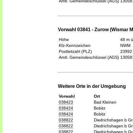
Amtl. Gemeindeschlüssel (AGS)
13058
Vorwahl 03841 - Zurow (Wismar M
Höhe
48 m 
Kfz-Kennzeichen
NWM
Postleitzahl (PLZ)
23992
Amtl. Gemeindeschlüssel (AGS)
13058
Weitere Orte in der Umgebung
Vorwahl
Ort
038423
Bad Kleinen
038424
Bobitz
038424
Bobitz
038822
Diedrichshagen b G
038822
Diedrichshagen b G
038822
Diedrichshagen b G