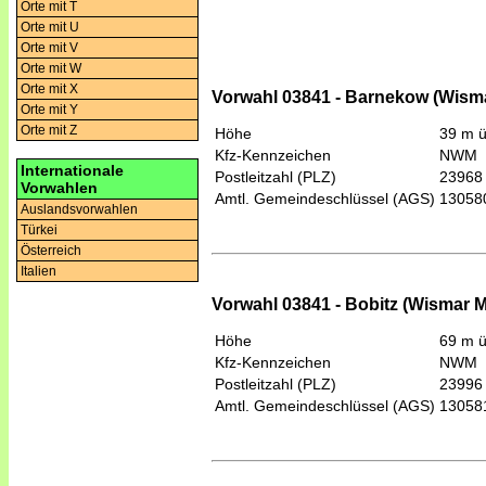
Orte mit T
Orte mit U
Orte mit V
Orte mit W
Orte mit X
Vorwahl 03841 - Barnekow (Wism
Orte mit Y
Orte mit Z
Höhe
39 m 
Kfz-Kennzeichen
NWM
Internationale
Postleitzahl (PLZ)
23968
Vorwahlen
Amtl. Gemeindeschlüssel (AGS)
13058
Auslandsvorwahlen
Türkei
Österreich
Italien
Vorwahl 03841 - Bobitz (Wismar M
Höhe
69 m 
Kfz-Kennzeichen
NWM
Postleitzahl (PLZ)
23996
Amtl. Gemeindeschlüssel (AGS)
13058