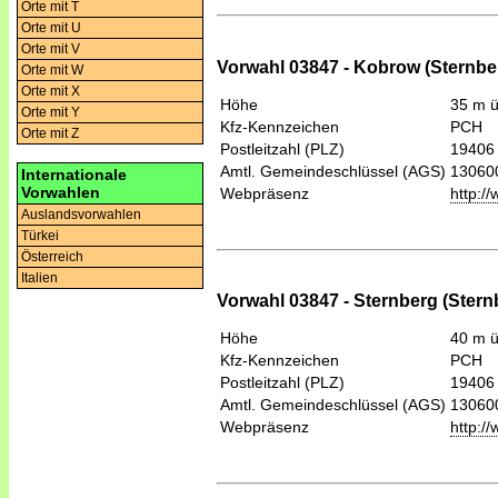
Orte mit T
Orte mit U
Orte mit V
Vorwahl 03847 - Kobrow (Sternbe
Orte mit W
Orte mit X
Höhe
35 m 
Orte mit Y
Kfz-Kennzeichen
PCH
Orte mit Z
Postleitzahl (PLZ)
19406
Amtl. Gemeindeschlüssel (AGS)
13060
Internationale
Vorwahlen
Webpräsenz
http:/
Auslandsvorwahlen
Türkei
Österreich
Italien
Vorwahl 03847 - Sternberg (Stern
Höhe
40 m 
Kfz-Kennzeichen
PCH
Postleitzahl (PLZ)
19406
Amtl. Gemeindeschlüssel (AGS)
13060
Webpräsenz
http:/