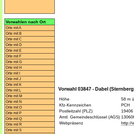
Vorwahlen nach Ort
Orte mit A
Orte mit B
Orte mit C
Orte mit D
Orte mit E
Orte mit F
Orte mit G
Orte mit H
Orte mit I
Orte mit J
Orte mit K
Vorwahl 03847 - Dabel (Sternberg
Orte mit L
Orte mit M
Höhe
58 m 
Orte mit N
Kfz-Kennzeichen
PCH
Orte mit O
Postleitzahl (PLZ)
19406
Orte mit P
Amtl. Gemeindeschlüssel (AGS)
13060
Orte mit Q
Webpräsenz
http:/
Orte mit R
Orte mit S