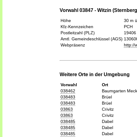
Vorwahl 03847 - Witzin (Sternberg
Höhe
30 m 
Kfz-Kennzeichen
PCH
Postleitzahl (PLZ)
19406
Amtl. Gemeindeschlüssel (AGS)
13060
Webpräsenz
http:/
Weitere Orte in der Umgebung
Vorwahl
Ort
038462
Baumgarten Meck
038483
Brüel
038483
Brüel
03863
Crivitz
03863
Crivitz
038485
Dabel
038485
Dabel
038485
Dabel