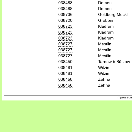
038488
Demen
038488
Demen
038736
Goldberg Meckl
038720
Grebbin
038723
Kladrum
038723
Kladrum
038723
Kladrum
038727
Mestlin
038727
Mestlin
038727
Mestlin
038450
Tarnow b Bützow
038481
Witzin
038481
Witzin
038458
Zehna
038458
Zehna
Impressum