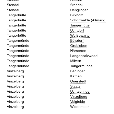
Stendal
Stendal
Stendal
Uenglingen
Tangerhütte
Birkholz
Tangerhütte
Schönwalde (Altmark)
Tangerhütte
Tangerhütte
Tangerhütte
Uchtdorf
Tangerhütte
Weißewarte
Tangermünde
Bölsdorf
Tangermünde
Grobleben
Tangermünde
Hämerten
Tangermünde
Langensalzwedel
Tangermünde
Miltern
Tangermünde
Tangermünde
Vinzelberg
Badingen
Vinzelberg
Käthen
Vinzelberg
Querstedt
Vinzelberg
Staats
Vinzelberg
Uchtspringe
Vinzelberg
Vinzelberg
Vinzelberg
Volgfelde
Vinzelberg
Wittenmoor