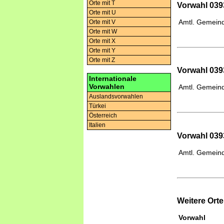
Orte mit T
Vorwahl 0393
Orte mit U
Amtl. Gemeind
Orte mit V
Orte mit W
Orte mit X
Orte mit Y
Orte mit Z
Vorwahl 039
Internationale
Vorwahlen
Amtl. Gemeind
Auslandsvorwahlen
Türkei
Österreich
Italien
Vorwahl 039
Amtl. Gemeind
Weitere Ort
Vorwahl