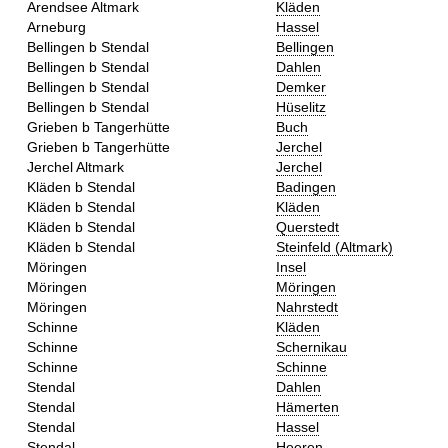
Arendsee Altmark
Kläden
Arneburg
Hassel
Bellingen b Stendal
Bellingen
Bellingen b Stendal
Dahlen
Bellingen b Stendal
Demker
Bellingen b Stendal
Hüselitz
Grieben b Tangerhütte
Buch
Grieben b Tangerhütte
Jerchel
Jerchel Altmark
Jerchel
Kläden b Stendal
Badingen
Kläden b Stendal
Kläden
Kläden b Stendal
Querstedt
Kläden b Stendal
Steinfeld (Altmark)
Möringen
Insel
Möringen
Möringen
Möringen
Nahrstedt
Schinne
Kläden
Schinne
Schernikau
Schinne
Schinne
Stendal
Dahlen
Stendal
Hämerten
Stendal
Hassel
Stendal
Heeren