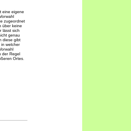
t eine eigene
-Vorwahl
te zugeordnet
 über keine
 lässt sich
nicht genau
 diese gibt
 in welcher
Vorwahl
n der Regel
ößeren Ortes.