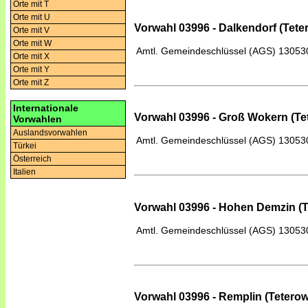
Orte mit T
Orte mit U
Vorwahl 03996 - Dalkendorf (Tete
Orte mit V
Orte mit W
Amtl. Gemeindeschlüssel (AGS)
13053
Orte mit X
Orte mit Y
Orte mit Z
Internationale
Vorwahl 03996 - Groß Wokern (Te
Vorwahlen
Auslandsvorwahlen
Amtl. Gemeindeschlüssel (AGS)
13053
Türkei
Österreich
Italien
Vorwahl 03996 - Hohen Demzin (T
Amtl. Gemeindeschlüssel (AGS)
13053
Vorwahl 03996 - Remplin (Teterow