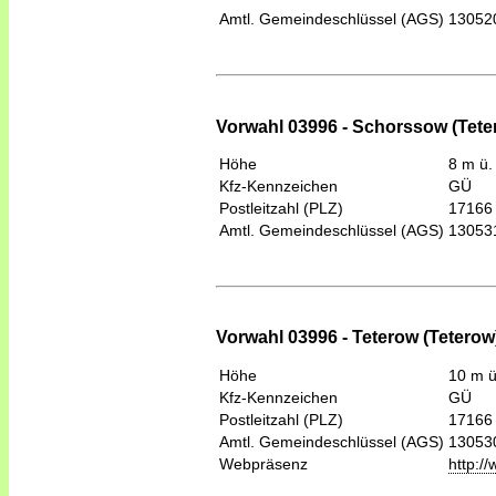
Amtl. Gemeindeschlüssel (AGS)
13052
Vorwahl 03996 - Schorssow (Tete
Höhe
8 m ü.
Kfz-Kennzeichen
GÜ
Postleitzahl (PLZ)
17166
Amtl. Gemeindeschlüssel (AGS)
13053
Vorwahl 03996 - Teterow (Teterow
Höhe
10 m 
Kfz-Kennzeichen
GÜ
Postleitzahl (PLZ)
17166
Amtl. Gemeindeschlüssel (AGS)
13053
Webpräsenz
http:/