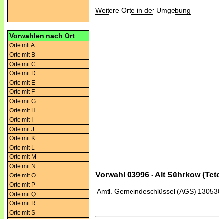
Weitere Orte in der Umgebung
Vorwahlen nach Ort
Orte mit A
Orte mit B
Orte mit C
Orte mit D
Orte mit E
Orte mit F
Orte mit G
Orte mit H
Orte mit I
Orte mit J
Orte mit K
Orte mit L
Orte mit M
Orte mit N
Vorwahl 03996 - Alt Sührkow (Tet
Orte mit O
Orte mit P
Amtl. Gemeindeschlüssel (AGS)
13053
Orte mit Q
Orte mit R
Orte mit S