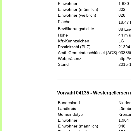
Einwohner
1.630
Einwohner (männlich)
802
Einwohner (weiblich)
828
Fläche
18,47
Bevölkerungsdichte
88 Ein
Höhe
44 m 
Kfz-Kennzeichen
LG
Postleitzahl (PLZ)
21394
Amtl. Gemeindeschlüssel (AGS)
03355
Webpräsenz
http:/
Stand
2015-
Vorwahl 04135 - Westergellersen 
Bundesland
Niede
Landkreis
Lüneb
Gemeindetyp
Kreis
Einwohner
1.904
Einwohner (männlich)
948