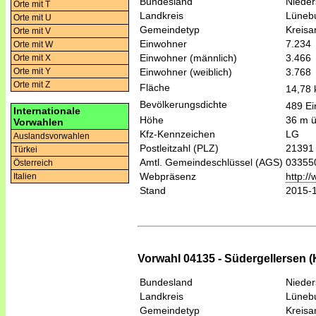
Bundesland
Niede
Orte mit T
Landkreis
Lüneb
Orte mit U
Gemeindetyp
Kreis
Orte mit V
Einwohner
7.234
Orte mit W
Einwohner (männlich)
3.466
Orte mit X
Einwohner (weiblich)
3.768
Orte mit Y
Orte mit Z
Fläche
14,78
Bevölkerungsdichte
489 Ei
Internationale
Höhe
36 m 
Vorwahlen
Kfz-Kennzeichen
LG
Auslandsvorwahlen
Postleitzahl (PLZ)
21391
Türkei
Amtl. Gemeindeschlüssel (AGS)
03355
Österreich
Webpräsenz
http:/
Italien
Stand
2015-
Vorwahl 04135 - Südergellersen (
Bundesland
Niede
Landkreis
Lüneb
Gemeindetyp
Kreis