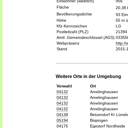
Einwohner (weiblich)
956
Fläche
20,38
Bevölkerungsdichte
93 Ein
Höhe
55 m 
Kfz-Kennzeichen
LG
Postleitzahl (PLZ)
21394
Amtl. Gemeindeschlüssel (AGS)
03355
Webpräsenz
http:/
Stand
2015-
Weitere Orte in der Umgebung
Vorwahl
Ort
04132
Amelinghausen
04132
Amelinghausen
04132
Amelinghausen
04132
Amelinghausen
04138
Betzendorf Kr Lüneb
05194
Bispingen
04175
Egestorf Nordheide