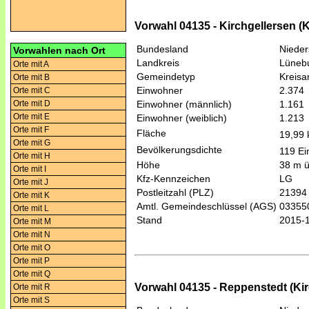
Vorwahl 04135 - Kirchgellersen (K
Bundesland
Niede
Vorwahlen nach Ort
Landkreis
Lüneb
Orte mit A
Gemeindetyp
Kreis
Orte mit B
Einwohner
2.374
Orte mit C
Orte mit D
Einwohner (männlich)
1.161
Orte mit E
Einwohner (weiblich)
1.213
Orte mit F
Fläche
19,99
Orte mit G
Bevölkerungsdichte
119 Ei
Orte mit H
Höhe
38 m 
Orte mit I
Kfz-Kennzeichen
LG
Orte mit J
Postleitzahl (PLZ)
21394
Orte mit K
Amtl. Gemeindeschlüssel (AGS)
03355
Orte mit L
Stand
2015-
Orte mit M
Orte mit N
Orte mit O
Orte mit P
Orte mit Q
Vorwahl 04135 - Reppenstedt (Kir
Orte mit R
Orte mit S