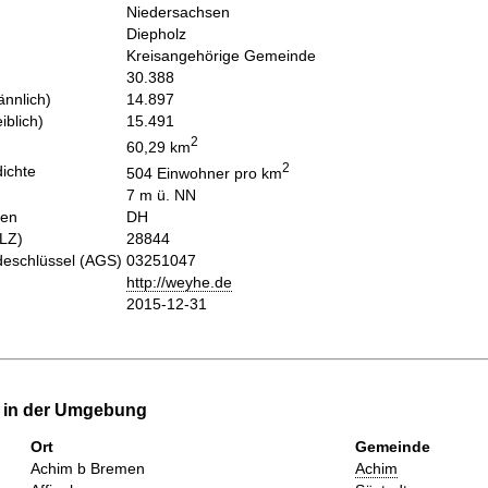
Niedersachsen
Diepholz
Kreisangehörige Gemeinde
30.388
nnlich)
14.897
iblich)
15.491
2
60,29 km
2
ichte
504 Einwohner pro km
7 m ü. NN
hen
DH
PLZ)
28844
eschlüssel (AGS)
03251047
http://weyhe.de
2015-12-31
e in der Umgebung
Ort
Gemeinde
Achim b Bremen
Achim