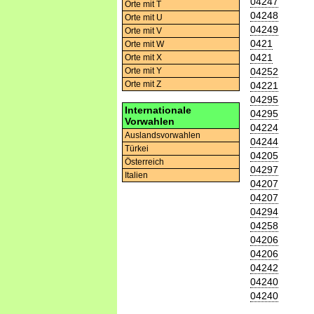
04247
Orte mit T
04248
Orte mit U
04249
Orte mit V
0421
Orte mit W
0421
Orte mit X
04252
Orte mit Y
Orte mit Z
04221
04295
Internationale
04295
Vorwahlen
04224
Auslandsvorwahlen
04244
Türkei
04205
Österreich
04297
Italien
04207
04207
04294
04258
04206
04206
04242
04240
04240