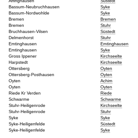
Affinghausen
Süstedt
Bassum-Neubruchhausen
Syke
Bassum-Nordwohlde
Syke
Bremen
Bremen
Bremen
Stuhr
Bruchhausen-Vilsen
Süstedt
Delmenhorst
Stuhr
Emtinghausen
Emtinghausen
Emtinghausen
Syke
Gross Ippener
Kirchseelte
Harpstedt
Kirchseelte
Ottersberg
Oyten
Ottersberg-Posthausen
Oyten
Oyten
Achim
Oyten
Oyten
Riede Kr Verden
Riede
Schwarme
Schwarme
Stuhr-Heiligenrode
Kirchseelte
Stuhr-Heiligenrode
Stuhr
Syke
Syke
Syke-Heiligenfelde
Süstedt
Syke-Heiligenfelde
Syke