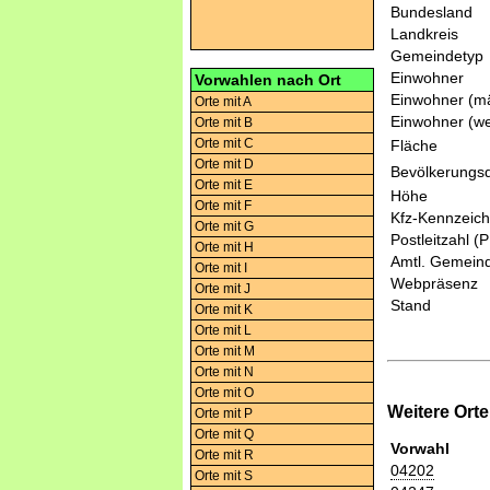
Bundesland
Landkreis
Gemeindetyp
Einwohner
Vorwahlen nach Ort
Einwohner (mä
Orte mit A
Einwohner (we
Orte mit B
Orte mit C
Fläche
Orte mit D
Bevölkerungsd
Orte mit E
Höhe
Orte mit F
Kfz-Kennzeic
Orte mit G
Postleitzahl (
Orte mit H
Amtl. Gemeind
Orte mit I
Webpräsenz
Orte mit J
Stand
Orte mit K
Orte mit L
Orte mit M
Orte mit N
Orte mit O
Weitere Ort
Orte mit P
Orte mit Q
Vorwahl
Orte mit R
04202
Orte mit S