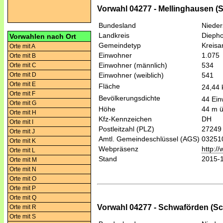
Vorwahl 04277 - Mellinghausen (
Bundesland
Niede
Landkreis
Diepho
Vorwahlen nach Ort
Gemeindetyp
Kreis
Orte mit A
Einwohner
1.075
Orte mit B
Einwohner (männlich)
534
Orte mit C
Orte mit D
Einwohner (weiblich)
541
Orte mit E
Fläche
24,44
Orte mit F
Bevölkerungsdichte
44 Ein
Orte mit G
Höhe
44 m 
Orte mit H
Kfz-Kennzeichen
DH
Orte mit I
Postleitzahl (PLZ)
27249
Orte mit J
Amtl. Gemeindeschlüssel (AGS)
03251
Orte mit K
Webpräsenz
http:/
Orte mit L
Stand
2015-
Orte mit M
Orte mit N
Orte mit O
Orte mit P
Orte mit Q
Vorwahl 04277 - Schwaförden (S
Orte mit R
Orte mit S