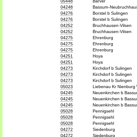
05448
Barver
04248
Bassum-Neubruchhau
04276
Borstel b Sulingen
04276
Borstel b Sulingen
04252
Bruchhausen-Vilsen
04252
Bruchhausen-Vilsen
04275
Ehrenburg
04275
Ehrenburg
04275
Ehrenburg
04251
Hoya
04251
Hoya
04273
Kirchdorf b Sulingen
04273
Kirchdorf b Sulingen
04273
Kirchdorf b Sulingen
05023
Liebenau Kr Nienburg
04245
Neuenkirchen b Bass
04245
Neuenkirchen b Bass
04245
Neuenkirchen b Bass
05028
Pennigsehl
05028
Pennigsehl
05028
Pennigsehl
04272
Siedenburg
04272
Siedenburg