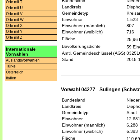
Bundesland
Niede
Orte mit T
Landkreis
Diepho
Orte mit U
Gemeindetyp
Kreis
Orte mit V
Einwohner
1.523
Orte mit W
Einwohner (männlich)
807
Orte mit X
Einwohner (weiblich)
716
Orte mit Y
Orte mit Z
Fläche
25,96
Bevölkerungsdichte
59 Ein
Internationale
Amtl. Gemeindeschlüssel (AGS)
03251
Vorwahlen
Stand
2015-
Auslandsvorwahlen
Türkei
Österreich
Italien
Vorwahl 04277 - Sulingen (Schwa
Bundesland
Niede
Landkreis
Diepho
Gemeindetyp
Stadt
Einwohner
12.68
Einwohner (männlich)
6.288
Einwohner (weiblich)
6.393
Fläche
110,6