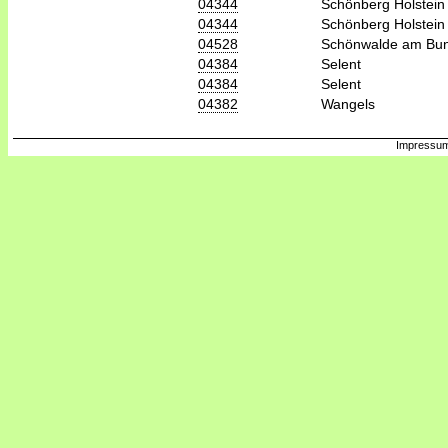
04344
Schönberg Holstein
04344
Schönberg Holstein
04528
Schönwalde am Bu
04384
Selent
04384
Selent
04382
Wangels
Impressum