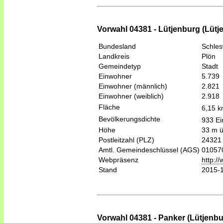
Vorwahl 04381 - Lütjenburg (Lütj
Bundesland
Schles
Landkreis
Plön
Gemeindetyp
Stadt
Einwohner
5.739
Einwohner (männlich)
2.821
Einwohner (weiblich)
2.918
Fläche
6,15 
Bevölkerungsdichte
933 Ei
Höhe
33 m 
Postleitzahl (PLZ)
24321
Amtl. Gemeindeschlüssel (AGS)
01057
Webpräsenz
http:/
Stand
2015-
Vorwahl 04381 - Panker (Lütjenbu