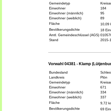
Gemeindetyp
Kreis
Einwohner
184
Einwohner (männlich)
95
Einwohner (weiblich)
89
Fläche
10,09
Bevölkerungsdichte
18 Ein
Amtl. Gemeindeschlüssel (AGS)
01057
Stand
2015-
Vorwahl 04381 - Klamp (Lütjenbu
Bundesland
Schles
Landkreis
Plön
Gemeindetyp
Kreis
Einwohner
671
Einwohner (männlich)
334
Einwohner (weiblich)
337
Fläche
9,72 
Bevölkerungsdichte
69 Ein