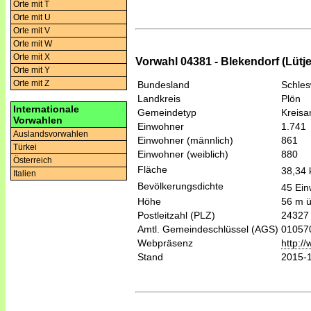
Orte mit T
Orte mit U
Orte mit V
Orte mit W
Orte mit X
Vorwahl 04381 - Blekendorf (Lütj
Orte mit Y
Orte mit Z
Bundesland
Schles
Landkreis
Plön
Internationale
Gemeindetyp
Kreis
Vorwahlen
Einwohner
1.741
Auslandsvorwahlen
Einwohner (männlich)
861
Türkei
Einwohner (weiblich)
880
Österreich
Fläche
38,34
Italien
Bevölkerungsdichte
45 Ein
Höhe
56 m 
Postleitzahl (PLZ)
24327
Amtl. Gemeindeschlüssel (AGS)
01057
Webpräsenz
http:/
Stand
2015-