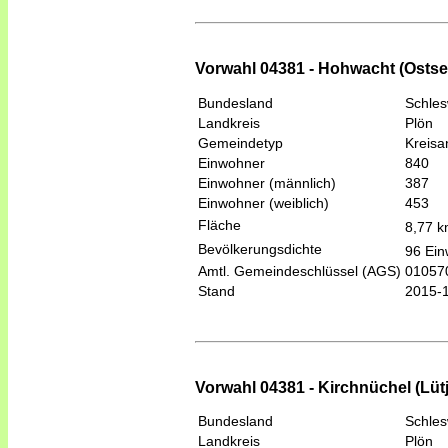
Vorwahl 04381 - Hohwacht (Ostse
Bundesland
Schles
Landkreis
Plön
Gemeindetyp
Kreis
Einwohner
840
Einwohner (männlich)
387
Einwohner (weiblich)
453
Fläche
8,77 
Bevölkerungsdichte
96 Ein
Amtl. Gemeindeschlüssel (AGS)
01057
Stand
2015-
Vorwahl 04381 - Kirchnüchel (Lüt
Bundesland
Schles
Landkreis
Plön