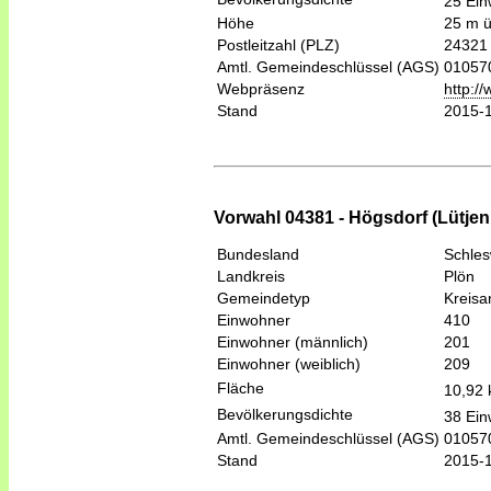
25 Ein
Höhe
25 m 
Postleitzahl (PLZ)
24321
Amtl. Gemeindeschlüssel (AGS)
01057
Webpräsenz
http:/
Stand
2015-
Vorwahl 04381 - Högsdorf (Lütje
Bundesland
Schles
Landkreis
Plön
Gemeindetyp
Kreis
Einwohner
410
Einwohner (männlich)
201
Einwohner (weiblich)
209
Fläche
10,92
Bevölkerungsdichte
38 Ein
Amtl. Gemeindeschlüssel (AGS)
01057
Stand
2015-