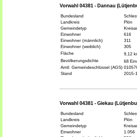
Vorwahl 04381 - Dannau (Lütjenb
Bundesland
Schles
Landkreis
Plön
Gemeindetyp
Kreis
Einwohner
616
Einwohner (männlich)
311
Einwohner (weiblich)
305
Fläche
9,12 
Bevölkerungsdichte
68 Ein
Amtl. Gemeindeschlüssel (AGS)
01057
Stand
2015-
Vorwahl 04381 - Giekau (Lütjenbu
Bundesland
Schles
Landkreis
Plön
Gemeindetyp
Kreis
Einwohner
1.056