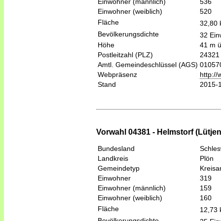
Einwohner (männlich)
536
Einwohner (weiblich)
520
Fläche
32,80
Bevölkerungsdichte
32 Ein
Höhe
41 m 
Postleitzahl (PLZ)
24321
Amtl. Gemeindeschlüssel (AGS)
01057
Webpräsenz
http:/
Stand
2015-
Vorwahl 04381 - Helmstorf (Lütje
Bundesland
Schles
Landkreis
Plön
Gemeindetyp
Kreis
Einwohner
319
Einwohner (männlich)
159
Einwohner (weiblich)
160
Fläche
12,73
Bevölkerungsdichte