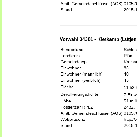
Amtl. Gemeindeschlüssel (AGS)
01057
Stand
2015-
Vorwahl 04381 - Kletkamp (Lütje
Bundesland
Schles
Landkreis
Plön
Gemeindetyp
Kreis
Einwohner
85
Einwohner (männlich)
40
Einwohner (weiblich)
45
Fläche
11,52
Bevölkerungsdichte
7 Einw
Höhe
51 m 
Postleitzahl (PLZ)
24327
Amtl. Gemeindeschlüssel (AGS)
01057
Webpräsenz
http:/
Stand
2015-