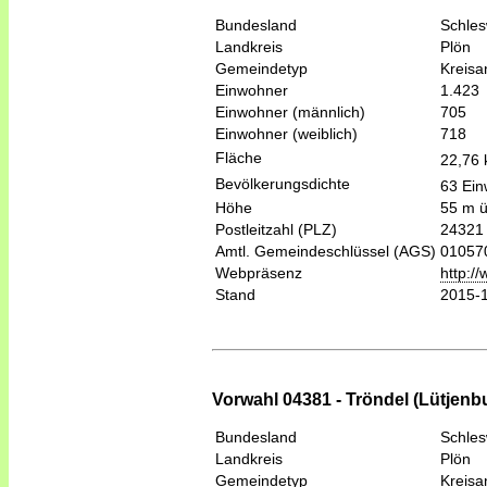
Bundesland
Schles
Landkreis
Plön
Gemeindetyp
Kreis
Einwohner
1.423
Einwohner (männlich)
705
Einwohner (weiblich)
718
Fläche
22,76
Bevölkerungsdichte
63 Ein
Höhe
55 m 
Postleitzahl (PLZ)
24321
Amtl. Gemeindeschlüssel (AGS)
01057
Webpräsenz
http:/
Stand
2015-
Vorwahl 04381 - Tröndel (Lütjenb
Bundesland
Schles
Landkreis
Plön
Gemeindetyp
Kreis