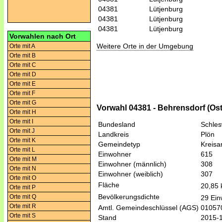
04381
Lütjenburg
04381
Lütjenburg
04381
Lütjenburg
Vorwahlen nach Ort
Weitere Orte in der Umgebung
Orte mit A
Orte mit B
Orte mit C
Orte mit D
Orte mit E
Orte mit F
Orte mit G
Vorwahl 04381 - Behrensdorf (Ost
Orte mit H
Orte mit I
Bundesland
Schles
Orte mit J
Landkreis
Plön
Orte mit K
Gemeindetyp
Kreis
Orte mit L
Einwohner
615
Orte mit M
Einwohner (männlich)
308
Orte mit N
Einwohner (weiblich)
307
Orte mit O
Fläche
20,85
Orte mit P
Bevölkerungsdichte
Orte mit Q
29 Ein
Orte mit R
Amtl. Gemeindeschlüssel (AGS)
01057
Orte mit S
Stand
2015-