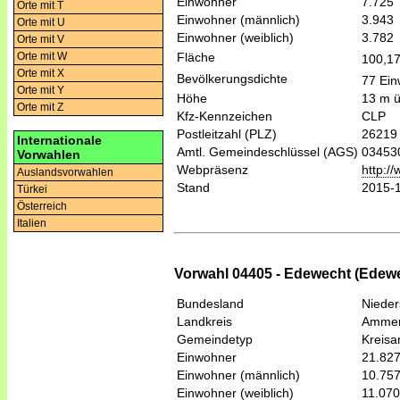
Einwohner
7.725
Orte mit T
Einwohner (männlich)
3.943
Orte mit U
Einwohner (weiblich)
3.782
Orte mit V
Fläche
Orte mit W
100,1
Orte mit X
Bevölkerungsdichte
77 Ein
Orte mit Y
Höhe
13 m 
Orte mit Z
Kfz-Kennzeichen
CLP
Postleitzahl (PLZ)
26219
Internationale
Amtl. Gemeindeschlüssel (AGS)
03453
Vorwahlen
Webpräsenz
http:/
Auslandsvorwahlen
Stand
2015-
Türkei
Österreich
Italien
Vorwahl 04405 - Edewecht (Edew
Bundesland
Niede
Landkreis
Ammer
Gemeindetyp
Kreis
Einwohner
21.82
Einwohner (männlich)
10.75
Einwohner (weiblich)
11.070