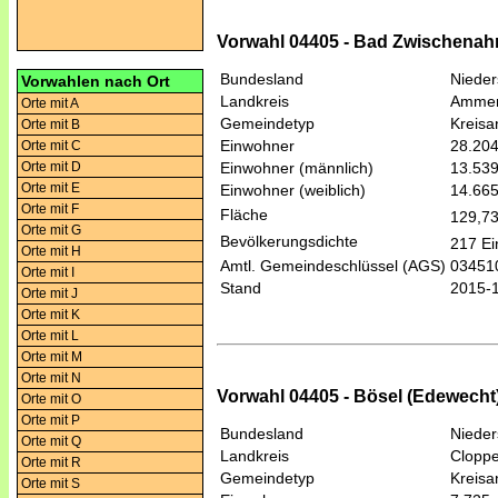
Vorwahl 04405 - Bad Zwischenah
Bundesland
Niede
Vorwahlen nach Ort
Landkreis
Ammer
Orte mit A
Gemeindetyp
Kreis
Orte mit B
Einwohner
28.20
Orte mit C
Orte mit D
Einwohner (männlich)
13.53
Orte mit E
Einwohner (weiblich)
14.66
Orte mit F
Fläche
129,7
Orte mit G
Bevölkerungsdichte
217 Ei
Orte mit H
Amtl. Gemeindeschlüssel (AGS)
03451
Orte mit I
Stand
2015-
Orte mit J
Orte mit K
Orte mit L
Orte mit M
Orte mit N
Vorwahl 04405 - Bösel (Edewecht
Orte mit O
Orte mit P
Bundesland
Niede
Orte mit Q
Landkreis
Clopp
Orte mit R
Gemeindetyp
Kreis
Orte mit S