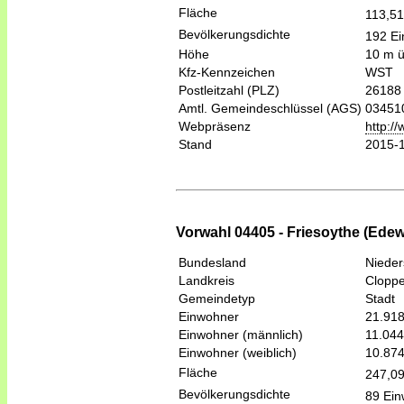
Fläche
113,5
Bevölkerungsdichte
192 Ei
Höhe
10 m 
Kfz-Kennzeichen
WST
Postleitzahl (PLZ)
26188
Amtl. Gemeindeschlüssel (AGS)
03451
Webpräsenz
http:/
Stand
2015-
Vorwahl 04405 - Friesoythe (Ede
Bundesland
Niede
Landkreis
Clopp
Gemeindetyp
Stadt
Einwohner
21.91
Einwohner (männlich)
11.044
Einwohner (weiblich)
10.87
Fläche
247,0
Bevölkerungsdichte
89 Ein