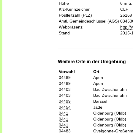
Höhe
6 m ü.
Kfz-Kennzeichen
CLP
Postleitzahl (PLZ)
26169
Amtl. Gemeindeschlüssel (AGS)
03453
Webpräsenz
http:/
Stand
2015-
Weitere Orte in der Umgebung
Vorwahl
Ort
04489
Apen
04489
Apen
04403
Bad Zwischenahn
04403
Bad Zwischenahn
04499
Barssel
04454
Jade
0441
Oldenburg (Oldb)
0441
Oldenburg (Oldb)
0441
Oldenburg (Oldb)
04483
Ovelgonne-Großenm