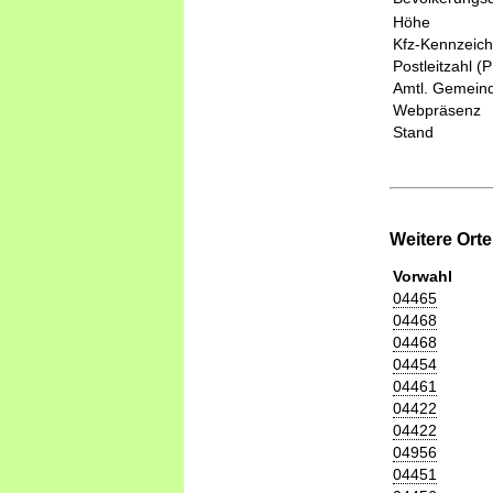
Höhe
Kfz-Kennzeic
Postleitzahl (
Amtl. Gemeind
Webpräsenz
Stand
Weitere Ort
Vorwahl
04465
04468
04468
04454
04461
04422
04422
04956
04451