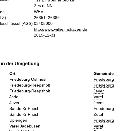
711 Einwohner pro km
2 m ü. NN
hen
WHV
PLZ)
26351–26389
eschlüssel (AGS)
03405000
http://www.wilhelmshaven.de
2015-12-31
e in der Umgebung
Ort
Gemeinde
Friedeburg Ostfriesl
Friedeburg
Friedeburg-Reepsholt
Friedeburg
Friedeburg-Reepsholt
Jever
Jade
Varel
Jever
Jever
Sande Kr Friesl
Friedeburg
Sande Kr Friesl
Zetel
Uplengen
Friedeburg
Varel Jadebusen
Varel