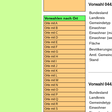
Vorwahl 044
Bundesland
Landkreis
Vorwahlen nach Ort
Gemeindetyp
Orte mit A
Einwohner
Orte mit B
Einwohner (mä
Orte mit C
Orte mit D
Einwohner (we
Orte mit E
Fläche
Orte mit F
Bevölkerungsd
Orte mit G
Amtl. Gemeind
Orte mit H
Stand
Orte mit I
Orte mit J
Orte mit K
Orte mit L
Orte mit M
Vorwahl 044
Orte mit N
Orte mit O
Bundesland
Orte mit P
Landkreis
Orte mit Q
Gemeindetyp
Orte mit R
Einwohner
Orte mit S