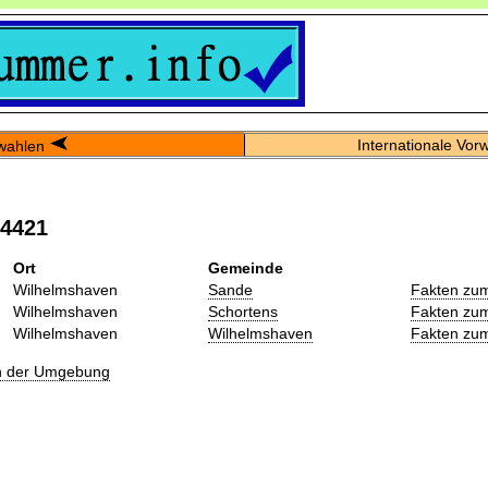
Internationale Vor
wahlen
04421
Ort
Gemeinde
Wilhelmshaven
Sande
Fakten zum
Wilhelmshaven
Schortens
Fakten zum
Wilhelmshaven
Wilhelmshaven
Fakten zum
in der Umgebung