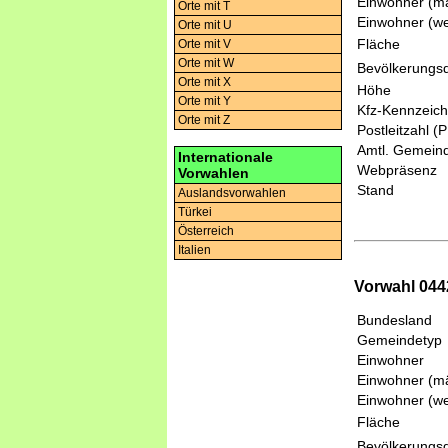
Einwohner (mä
Orte mit T
Einwohner (we
Orte mit U
Fläche
Orte mit V
Orte mit W
Bevölkerungsd
Orte mit X
Höhe
Orte mit Y
Kfz-Kennzeic
Orte mit Z
Postleitzahl (
Amtl. Gemeind
Internationale
Webpräsenz
Vorwahlen
Stand
Auslandsvorwahlen
Türkei
Österreich
Italien
Vorwahl 044
Bundesland
Gemeindetyp
Einwohner
Einwohner (mä
Einwohner (we
Fläche
Bevölkerungsd