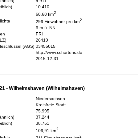
nnlich)
9.911
iblich)
10.410
2
68,68 km
2
ichte
296 Einwohner pro km
6 m ü. NN
hen
FRI
PLZ)
26419
eschlüssel (AGS)
03455015
http://www.schortens.de
2015-12-31
21 - Wilhelmshaven (Wilhelmshaven)
Niedersachsen
Kreisfreie Stadt
75.995
nnlich)
37.244
iblich)
38.751
2
106,91 km
2
ichte