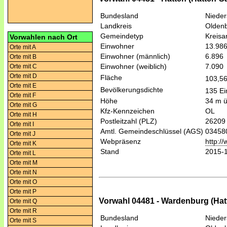
Bundesland
Niede
Landkreis
Olden
Gemeindetyp
Kreis
Vorwahlen nach Ort
Einwohner
13.98
Orte mit A
Einwohner (männlich)
6.896
Orte mit B
Einwohner (weiblich)
7.090
Orte mit C
Orte mit D
Fläche
103,5
Orte mit E
Bevölkerungsdichte
135 Ei
Orte mit F
Höhe
34 m 
Orte mit G
Kfz-Kennzeichen
OL
Orte mit H
Postleitzahl (PLZ)
26209
Orte mit I
Amtl. Gemeindeschlüssel (AGS)
03458
Orte mit J
Webpräsenz
http:/
Orte mit K
Stand
2015-
Orte mit L
Orte mit M
Orte mit N
Orte mit O
Orte mit P
Vorwahl 04481 - Wardenburg (Ha
Orte mit Q
Orte mit R
Bundesland
Niede
Orte mit S