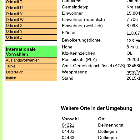
Landkreis
Olden
Orte mit T
Gemeindetyp
Kreis
Orte mit U
Einwohner
15.80
Orte mit V
Einwohner (männlich)
7.706
Orte mit W
Einwohner (weiblich)
8.098
Orte mit X
Orte mit Y
Fläche
118,6
Orte mit Z
Bevölkerungsdichte
133 Ei
Höhe
8 m ü.
Internationale
Kfz-Kennzeichen
OL
Vorwahlen
Postleitzahl (PLZ)
26203
Auslandsvorwahlen
Amtl. Gemeindeschlüssel (AGS)
03458
Türkei
Webpräsenz
http:/
Österreich
Stand
2015-
Italien
Weitere Orte in der Umgebung
Vorwahl
Ort
04221
Delmenhorst
04433
Dötlingen
04433
Dötlingen