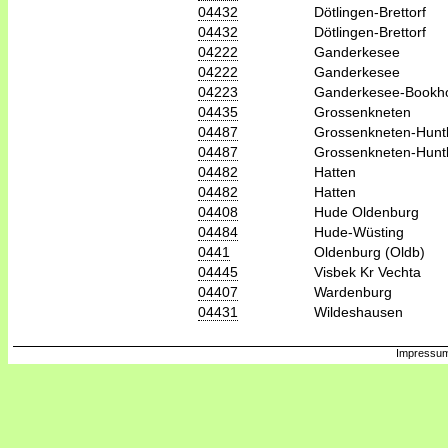
04432
Dötlingen-Brettorf
04432
Dötlingen-Brettorf
04222
Ganderkesee
04222
Ganderkesee
04223
Ganderkesee-Bookho
04435
Grossenkneten
04487
Grossenkneten-Hunt
04487
Grossenkneten-Hunt
04482
Hatten
04482
Hatten
04408
Hude Oldenburg
04484
Hude-Wüsting
0441
Oldenburg (Oldb)
04445
Visbek Kr Vechta
04407
Wardenburg
04431
Wildeshausen
Impressum