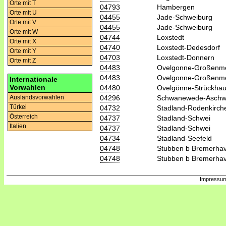
Orte mit T
04793
Hambergen
Orte mit U
04455
Jade-Schweiburg
Orte mit V
04455
Jade-Schweiburg
Orte mit W
04744
Loxstedt
Orte mit X
04740
Loxstedt-Dedesdorf
Orte mit Y
04703
Loxstedt-Donnern
Orte mit Z
04483
Ovelgonne-Großenm
04483
Ovelgonne-Großenm
Internationale
Vorwahlen
04480
Ovelgönne-Strückha
04296
Schwanewede-Aschw
Auslandsvorwahlen
Türkei
04732
Stadland-Rodenkirch
Österreich
04737
Stadland-Schwei
Italien
04737
Stadland-Schwei
04734
Stadland-Seefeld
04748
Stubben b Bremerha
04748
Stubben b Bremerha
Impressum