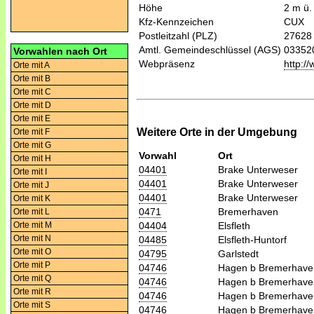
Höhe
2 m ü.
Kfz-Kennzeichen
CUX
Postleitzahl (PLZ)
27628
Amtl. Gemeindeschlüssel (AGS)
03352
Vorwahlen nach Ort
Webpräsenz
http:/
Orte mit A
Orte mit B
Orte mit C
Orte mit D
Orte mit E
Weitere Orte in der Umgebung
Orte mit F
Orte mit G
Vorwahl
Ort
Orte mit H
04401
Brake Unterweser
Orte mit I
04401
Brake Unterweser
Orte mit J
04401
Brake Unterweser
Orte mit K
0471
Bremerhaven
Orte mit L
04404
Elsfleth
Orte mit M
Orte mit N
04485
Elsfleth-Huntorf
Orte mit O
04795
Garlstedt
Orte mit P
04746
Hagen b Bremerhave
Orte mit Q
04746
Hagen b Bremerhave
Orte mit R
04746
Hagen b Bremerhave
Orte mit S
04746
Hagen b Bremerhave