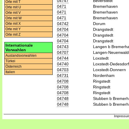
04747
Beverstedt
Orte mit T
0471
Bremerhaven
Orte mit U
0471
Bremerhaven
Orte mit V
0471
Bremerhaven
Orte mit W
04742
Dorum
Orte mit X
04704
Drangstedt
Orte mit Y
Orte mit Z
04704
Drangstedt
04704
Drangstedt
Internationale
04743
Langen b Bremerh
Vorwahlen
04707
Langen-Neuenwald
Auslandsvorwahlen
04744
Loxstedt
Türkei
04740
Loxstedt-Dedesdorf
Österreich
04703
Loxstedt-Donnern
Italien
04731
Nordenham
04708
Ringstedt
04708
Ringstedt
04708
Ringstedt
04748
Stubben b Bremer
04748
Stubben b Bremer
Impressum