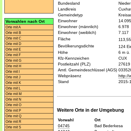
Bundesland
Niede
Landkreis
Cuxha
Gemeindetyp
Kreis
Einwohner
14.09
Vorwahlen nach Ort
Einwohner (männlich)
6.978
Orte mit A
Einwohner (weiblich)
7.117
Orte mit B
Orte mit C
Fläche
113,5
Orte mit D
Bevölkerungsdichte
124 Ei
Orte mit E
Höhe
6 m ü.
Orte mit F
Kfz-Kennzeichen
CUX
Orte mit G
Postleitzahl (PLZ)
27619
Orte mit H
Amtl. Gemeindeschlüssel (AGS)
03352
Orte mit I
Webpräsenz
http://
Orte mit J
Stand
2015-
Orte mit K
Orte mit L
Orte mit M
Orte mit N
Orte mit O
Weitere Orte in der Umgebung
Orte mit P
Orte mit Q
Vorwahl
Ort
Orte mit R
04745
Bad Bederkesa
Orte mit S