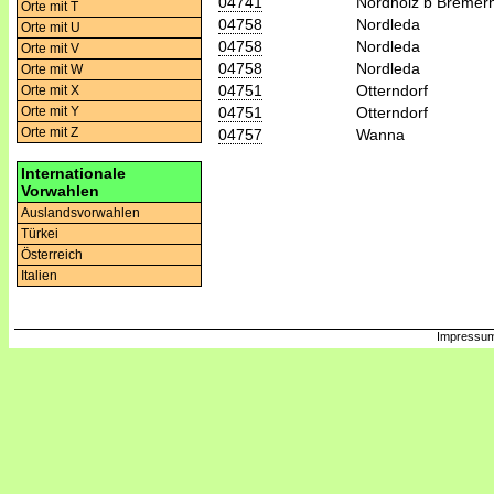
04741
Nordholz b Bremer
Orte mit T
04758
Nordleda
Orte mit U
04758
Nordleda
Orte mit V
04758
Nordleda
Orte mit W
04751
Otterndorf
Orte mit X
04751
Otterndorf
Orte mit Y
Orte mit Z
04757
Wanna
Internationale
Vorwahlen
Auslandsvorwahlen
Türkei
Österreich
Italien
Impressum