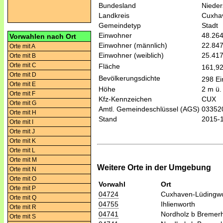
Bundesland
Niede
Landkreis
Cuxha
Gemeindetyp
Stadt
Einwohner
48.26
Vorwahlen nach Ort
Einwohner (männlich)
22.84
Orte mit A
Einwohner (weiblich)
25.41
Orte mit B
Orte mit C
Fläche
161,9
Orte mit D
Bevölkerungsdichte
298 Ei
Orte mit E
Höhe
2 m ü.
Orte mit F
Kfz-Kennzeichen
CUX
Orte mit G
Amtl. Gemeindeschlüssel (AGS)
03352
Orte mit H
Stand
2015-
Orte mit I
Orte mit J
Orte mit K
Orte mit L
Orte mit M
Weitere Orte in der Umgebung
Orte mit N
Orte mit O
Vorwahl
Ort
Orte mit P
04724
Cuxhaven-Lüdingwo
Orte mit Q
04755
Ihlienworth
Orte mit R
04741
Nordholz b Bremer
Orte mit S