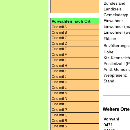
Bundesland
Landkreis
Gemeindetyp
Einwohner
Vorwahlen nach Ort
Einwohner (mä
Orte mit A
Einwohner (we
Orte mit B
Orte mit C
Fläche
Orte mit D
Bevölkerungsd
Orte mit E
Höhe
Orte mit F
Kfz-Kennzeic
Orte mit G
Postleitzahl (
Orte mit H
Amtl. Gemeind
Orte mit I
Webpräsenz
Orte mit J
Stand
Orte mit K
Orte mit L
Orte mit M
Orte mit N
Orte mit O
Weitere Ort
Orte mit P
Orte mit Q
Vorwahl
Orte mit R
0471
Orte mit S