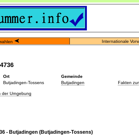
Internationale Vor
wahlen
04736
Ort
Gemeinde
Butjadingen-Tossens
Butjadingen
Fakten zu
in der Umgebung
36 - Butjadingen (Butjadingen-Tossens)