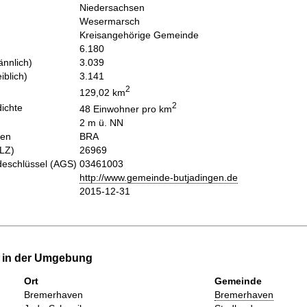
Niedersachsen
Wesermarsch
Kreisangehörige Gemeinde
6.180
nnlich)
3.039
iblich)
3.141
2
129,02 km
2
ichte
48 Einwohner pro km
2 m ü. NN
hen
BRA
PLZ)
26969
eschlüssel (AGS)
03461003
http://www.gemeinde-butjadingen.de
2015-12-31
e in der Umgebung
Ort
Gemeinde
Bremerhaven
Bremerhaven