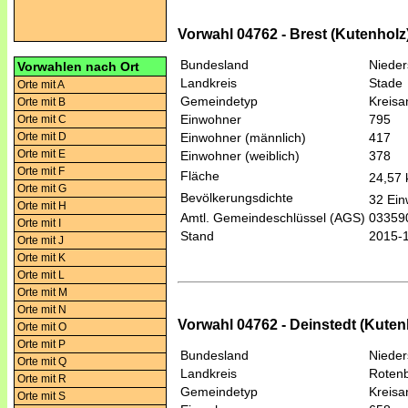
Vorwahl 04762 - Brest (Kutenholz
Bundesland
Niede
Vorwahlen nach Ort
Landkreis
Stade
Orte mit A
Gemeindetyp
Kreis
Orte mit B
Einwohner
795
Orte mit C
Orte mit D
Einwohner (männlich)
417
Orte mit E
Einwohner (weiblich)
378
Orte mit F
Fläche
24,57
Orte mit G
Bevölkerungsdichte
32 Ein
Orte mit H
Amtl. Gemeindeschlüssel (AGS)
03359
Orte mit I
Stand
2015-
Orte mit J
Orte mit K
Orte mit L
Orte mit M
Orte mit N
Vorwahl 04762 - Deinstedt (Kuten
Orte mit O
Orte mit P
Bundesland
Niede
Orte mit Q
Landkreis
Roten
Orte mit R
Gemeindetyp
Kreis
Orte mit S