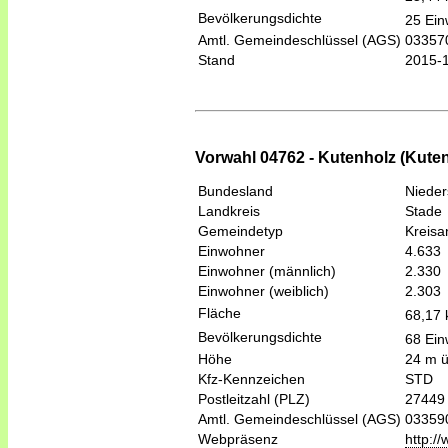
Bevölkerungsdichte
25 Ein
Amtl. Gemeindeschlüssel (AGS)
03357
Stand
2015-
Vorwahl 04762 - Kutenholz (Kute
Bundesland
Niede
Landkreis
Stade
Gemeindetyp
Kreis
Einwohner
4.633
Einwohner (männlich)
2.330
Einwohner (weiblich)
2.303
Fläche
68,17
Bevölkerungsdichte
68 Ein
Höhe
24 m 
Kfz-Kennzeichen
STD
Postleitzahl (PLZ)
27449
Amtl. Gemeindeschlüssel (AGS)
03359
Webpräsenz
http:/