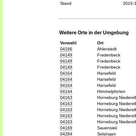
Stand
2015-
Weitere Orte in der Umgebung
Vorwahl
Ort
04166
Ahlerstedt
04149
Fredenbeck
04149
Fredenbeck
04149
Fredenbeck
04164
Harsefeld
04164
Harsefeld
04164
Harsefeld
04144
Himmelpforten
04163
Horneburg Niederel
04163
Horneburg Niederel
04163
Horneburg Niederel
04163
Horneburg Niederel
04163
Horneburg Niederel
04169
Sauensiek
04284
Selsingen