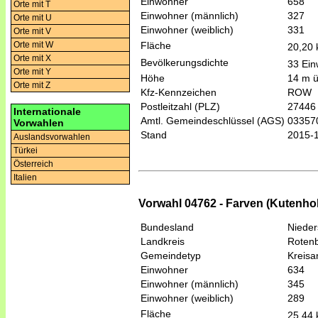
Einwohner
658
Orte mit T
Einwohner (männlich)
327
Orte mit U
Einwohner (weiblich)
331
Orte mit V
Fläche
Orte mit W
20,20
Orte mit X
Bevölkerungsdichte
33 Ein
Orte mit Y
Höhe
14 m 
Orte mit Z
Kfz-Kennzeichen
ROW
Postleitzahl (PLZ)
27446
Internationale
Amtl. Gemeindeschlüssel (AGS)
03357
Vorwahlen
Stand
2015-
Auslandsvorwahlen
Türkei
Österreich
Italien
Vorwahl 04762 - Farven (Kutenhol
Bundesland
Niede
Landkreis
Roten
Gemeindetyp
Kreis
Einwohner
634
Einwohner (männlich)
345
Einwohner (weiblich)
289
Fläche
25,44