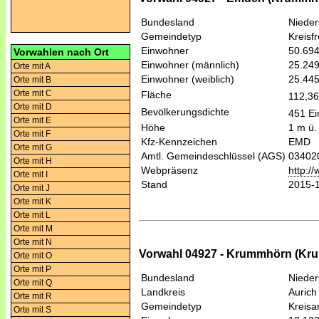
Bundesland
Niede
Gemeindetyp
Kreisfr
Einwohner
50.69
Vorwahlen nach Ort
Einwohner (männlich)
25.24
Orte mit A
Einwohner (weiblich)
25.44
Orte mit B
Orte mit C
Fläche
112,3
Orte mit D
Bevölkerungsdichte
451 Ei
Orte mit E
Höhe
1 m ü.
Orte mit F
Kfz-Kennzeichen
EMD
Orte mit G
Amtl. Gemeindeschlüssel (AGS)
03402
Orte mit H
Webpräsenz
http:/
Orte mit I
Stand
2015-
Orte mit J
Orte mit K
Orte mit L
Orte mit M
Orte mit N
Vorwahl 04927 - Krummhörn (Kr
Orte mit O
Orte mit P
Bundesland
Niede
Orte mit Q
Landkreis
Aurich
Orte mit R
Gemeindetyp
Kreis
Orte mit S