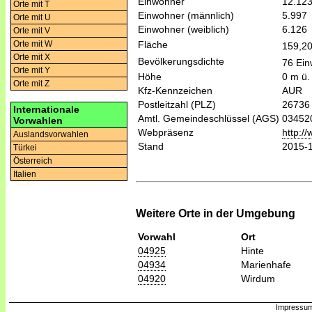
Einwohner
12.12
Orte mit T
Einwohner (männlich)
5.997
Orte mit U
Einwohner (weiblich)
6.126
Orte mit V
Fläche
Orte mit W
159,2
Orte mit X
Bevölkerungsdichte
76 Ein
Orte mit Y
Höhe
0 m ü.
Orte mit Z
Kfz-Kennzeichen
AUR
Postleitzahl (PLZ)
26736
Internationale
Amtl. Gemeindeschlüssel (AGS)
03452
Vorwahlen
Webpräsenz
http:/
Auslandsvorwahlen
Stand
2015-
Türkei
Österreich
Italien
Weitere Orte in der Umgebung
Vorwahl
Ort
04925
Hinte
04934
Marienhafe
04920
Wirdum
Impressum