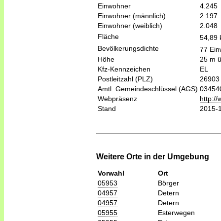
Einwohner
4.245
Einwohner (männlich)
2.197
Einwohner (weiblich)
2.048
Fläche
54,89
Bevölkerungsdichte
77 Ein
Höhe
25 m 
Kfz-Kennzeichen
EL
Postleitzahl (PLZ)
26903
Amtl. Gemeindeschlüssel (AGS)
03454
Webpräsenz
http:/
Stand
2015-
Weitere Orte in der Umgebung
Vorwahl
Ort
05953
Börger
04957
Detern
04957
Detern
05955
Esterwegen