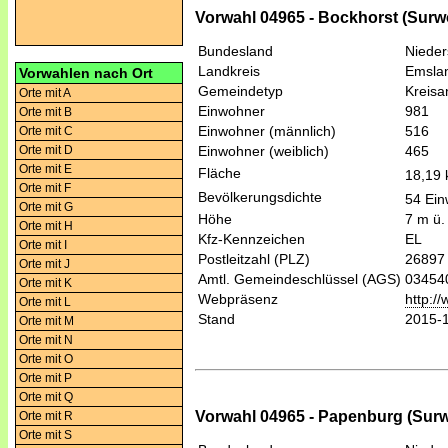
Vorwahl 04965 - Bockhorst (Surw
Bundesland
Niede
Landkreis
Emsla
Vorwahlen nach Ort
Gemeindetyp
Kreis
Orte mit A
Einwohner
981
Orte mit B
Einwohner (männlich)
516
Orte mit C
Orte mit D
Einwohner (weiblich)
465
Orte mit E
Fläche
18,19
Orte mit F
Bevölkerungsdichte
54 Ein
Orte mit G
Höhe
7 m ü.
Orte mit H
Kfz-Kennzeichen
EL
Orte mit I
Postleitzahl (PLZ)
26897
Orte mit J
Amtl. Gemeindeschlüssel (AGS)
03454
Orte mit K
Webpräsenz
http:/
Orte mit L
Stand
2015-
Orte mit M
Orte mit N
Orte mit O
Orte mit P
Orte mit Q
Vorwahl 04965 - Papenburg (Surw
Orte mit R
Orte mit S