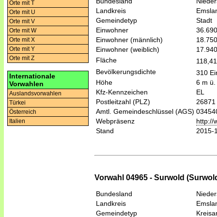
Bundesland
Niede
Orte mit T
Landkreis
Emsla
Orte mit U
Gemeindetyp
Stadt
Orte mit V
Einwohner
36.69
Orte mit W
Einwohner (männlich)
18.75
Orte mit X
Einwohner (weiblich)
17.94
Orte mit Y
Orte mit Z
Fläche
118,4
Bevölkerungsdichte
310 Ei
Internationale
Höhe
6 m ü.
Vorwahlen
Kfz-Kennzeichen
EL
Auslandsvorwahlen
Postleitzahl (PLZ)
26871
Türkei
Amtl. Gemeindeschlüssel (AGS)
03454
Österreich
Webpräsenz
http:/
Italien
Stand
2015-
Vorwahl 04965 - Surwold (Surwol
Bundesland
Niede
Landkreis
Emsla
Gemeindetyp
Kreis