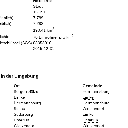
Heidekreis
Stadt
15.091
nnlich)
7.799
iblich)
7.292
2
193,41 km
2
ichte
78 Einwohner pro km
eschlüssel (AGS)
03358016
2015-12-31
e in der Umgebung
Ort
Gemeinde
Bergen-Sülze
Hermannsburg
Eimke
Eimke
Hermannsburg
Hermannsburg
Soltau
Wietzendorf
Suderburg
Eimke
Unterluß
Unterluß
Wietzendorf
Wietzendorf