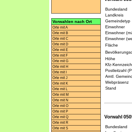
Bundesland
Landkreis
Gemeindetyp
Vorwahlen nach Ort
Einwohner
Orte mit A
Einwohner (mä
Orte mit B
Einwohner (we
Orte mit C
Orte mit D
Fläche
Orte mit E
Bevölkerungsd
Orte mit F
Höhe
Orte mit G
Kfz-Kennzeic
Orte mit H
Postleitzahl (
Orte mit I
Amtl. Gemeind
Orte mit J
Webpräsenz
Orte mit K
Stand
Orte mit L
Orte mit M
Orte mit N
Orte mit O
Orte mit P
Vorwahl 050
Orte mit Q
Orte mit R
Bundesland
Orte mit S