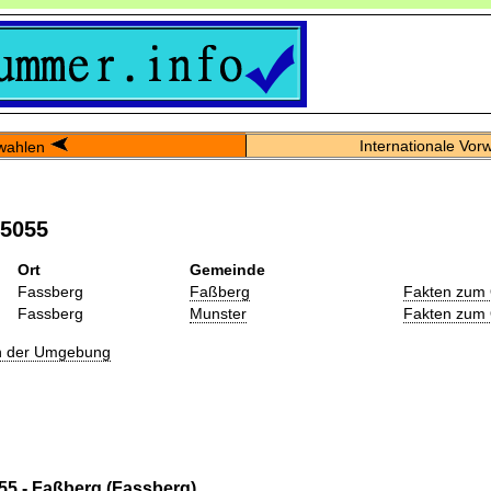
Internationale Vor
wahlen
05055
Ort
Gemeinde
Fassberg
Faßberg
Fakten zum 
Fassberg
Munster
Fakten zum 
in der Umgebung
55 - Faßberg (Fassberg)