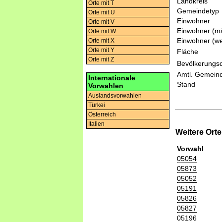
Landkreis
Orte mit T
Gemeindetyp
Orte mit U
Einwohner
Orte mit V
Einwohner (mä
Orte mit W
Einwohner (we
Orte mit X
Orte mit Y
Fläche
Orte mit Z
Bevölkerungsd
Amtl. Gemeind
Internationale
Stand
Vorwahlen
Auslandsvorwahlen
Türkei
Österreich
Italien
Weitere Ort
Vorwahl
05054
05873
05052
05191
05826
05827
05196