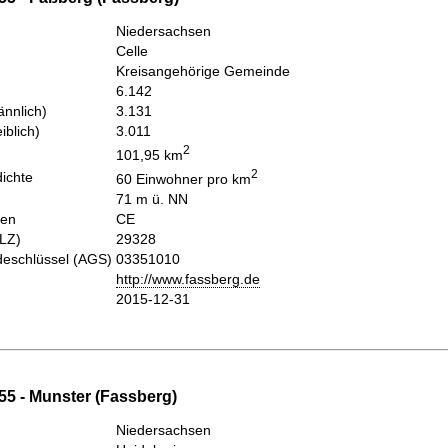
Niedersachsen
Celle
Kreisangehörige Gemeinde
6.142
nnlich)
3.131
iblich)
3.011
2
101,95 km
2
ichte
60 Einwohner pro km
71 m ü. NN
hen
CE
PLZ)
29328
eschlüssel (AGS)
03351010
http://www.fassberg.de
2015-12-31
55 - Munster (Fassberg)
Niedersachsen