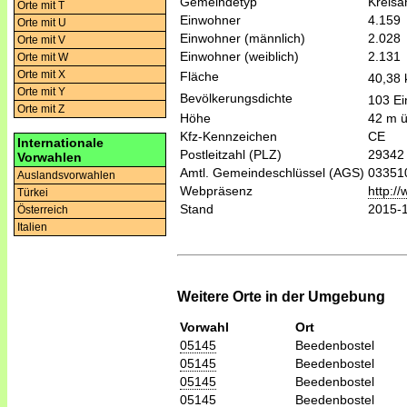
Gemeindetyp
Kreis
Orte mit T
Einwohner
4.159
Orte mit U
Einwohner (männlich)
2.028
Orte mit V
Einwohner (weiblich)
2.131
Orte mit W
Orte mit X
Fläche
40,38
Orte mit Y
Bevölkerungsdichte
103 Ei
Orte mit Z
Höhe
42 m 
Kfz-Kennzeichen
CE
Internationale
Postleitzahl (PLZ)
29342
Vorwahlen
Amtl. Gemeindeschlüssel (AGS)
03351
Auslandsvorwahlen
Webpräsenz
http:/
Türkei
Stand
2015-
Österreich
Italien
Weitere Orte in der Umgebung
Vorwahl
Ort
05145
Beedenbostel
05145
Beedenbostel
05145
Beedenbostel
05145
Beedenbostel