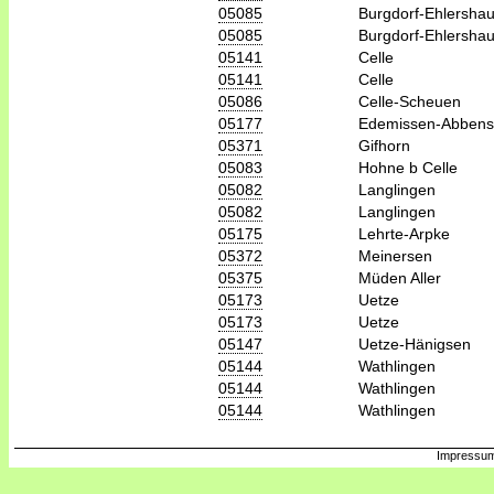
05085
Burgdorf-Ehlersha
05085
Burgdorf-Ehlersha
05141
Celle
05141
Celle
05086
Celle-Scheuen
05177
Edemissen-Abben
05371
Gifhorn
05083
Hohne b Celle
05082
Langlingen
05082
Langlingen
05175
Lehrte-Arpke
05372
Meinersen
05375
Müden Aller
05173
Uetze
05173
Uetze
05147
Uetze-Hänigsen
05144
Wathlingen
05144
Wathlingen
05144
Wathlingen
Impressum