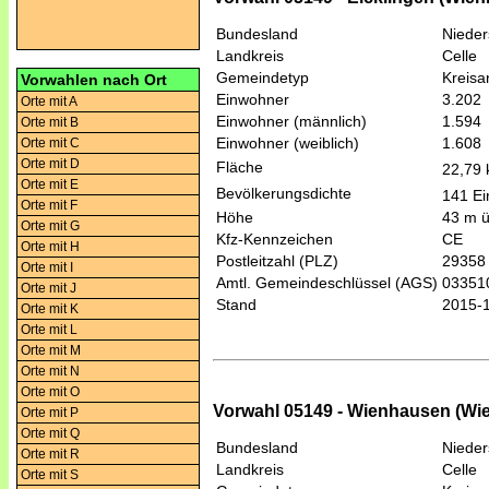
Bundesland
Niede
Landkreis
Celle
Gemeindetyp
Kreis
Vorwahlen nach Ort
Einwohner
3.202
Orte mit A
Einwohner (männlich)
1.594
Orte mit B
Einwohner (weiblich)
1.608
Orte mit C
Orte mit D
Fläche
22,79
Orte mit E
Bevölkerungsdichte
141 Ei
Orte mit F
Höhe
43 m 
Orte mit G
Kfz-Kennzeichen
CE
Orte mit H
Postleitzahl (PLZ)
29358
Orte mit I
Amtl. Gemeindeschlüssel (AGS)
03351
Orte mit J
Stand
2015-
Orte mit K
Orte mit L
Orte mit M
Orte mit N
Orte mit O
Vorwahl 05149 - Wienhausen (Wi
Orte mit P
Orte mit Q
Bundesland
Niede
Orte mit R
Landkreis
Celle
Orte mit S