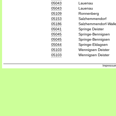
05043
Lauenau
05043
Lauenau
05109
Ronnenberg
05153
Salzhemmendorf
05186
Salzhemmendorf-Wall
05041
Springe Deister
05045
Springe-Bennigsen
05045
Springe-Bennigsen
05044
Springe-Eldagsen
05103
Wennigsen Deister
05103
Wennigsen Deister
Impressum