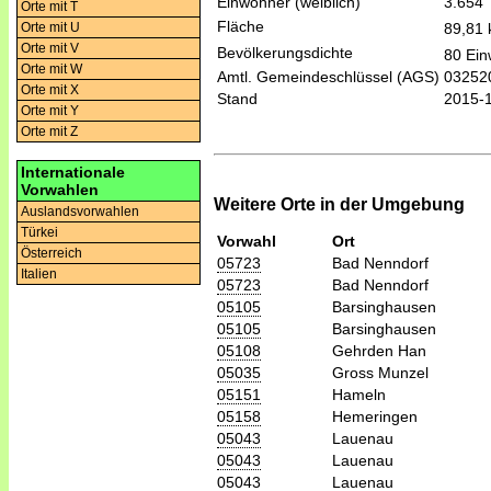
Einwohner (weiblich)
3.654
Orte mit T
Fläche
89,81
Orte mit U
Orte mit V
Bevölkerungsdichte
80 Ein
Orte mit W
Amtl. Gemeindeschlüssel (AGS)
03252
Orte mit X
Stand
2015-
Orte mit Y
Orte mit Z
Internationale
Vorwahlen
Weitere Orte in der Umgebung
Auslandsvorwahlen
Türkei
Vorwahl
Ort
Österreich
05723
Bad Nenndorf
Italien
05723
Bad Nenndorf
05105
Barsinghausen
05105
Barsinghausen
05108
Gehrden Han
05035
Gross Munzel
05151
Hameln
05158
Hemeringen
05043
Lauenau
05043
Lauenau
05043
Lauenau