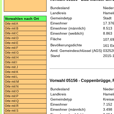
Bundesland
Niede
Landkreis
Hamel
Gemeindetyp
Stadt
Vorwahlen nach Ort
Einwohner
17.37
Orte mit A
Einwohner (männlich)
8.513
Orte mit B
Einwohner (weiblich)
8.863
Orte mit C
Orte mit D
Fläche
107,6
Orte mit E
Bevölkerungsdichte
161 Ei
Orte mit F
Amtl. Gemeindeschlüssel (AGS)
03252
Orte mit G
Stand
2015-
Orte mit H
Orte mit I
Orte mit J
Orte mit K
Orte mit L
Vorwahl 05156 - Coppenbrügge, 
Orte mit M
Orte mit N
Bundesland
Niede
Orte mit O
Landkreis
Hamel
Orte mit P
Gemeindetyp
Kreis
Orte mit Q
Einwohner
7.152
Orte mit R
Einwohner (männlich)
3.498
Orte mit S