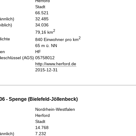
Herford
Stadt
66.521
nnlich)
32.485
iblich)
34.036
2
79,16 km
2
ichte
840 Einwohner pro km
65 m ü. NN
hen
HF
eschlüssel (AGS)
05758012
http://www.herford.de
2015-12-31
6 - Spenge (Bielefeld-Jöllenbeck)
Nordrhein-Westfalen
Herford
Stadt
14.768
nnlich)
7.232