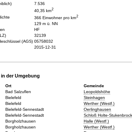
iblich)
7.536
2
40,35 km
2
ichte
366 Einwohner pro km
129 m ü. NN
hen
HF
PLZ)
32139
eschlüssel (AGS)
05758032
2015-12-31
e in der Umgebung
Ort
Gemeinde
Bad Salzuflen
Leopoldshöhe
Bielefeld
Steinhagen
Bielefeld
Werther (Westf.)
Bielefeld-Sennestadt
Oerlinghausen
Bielefeld-Sennestadt
Schloß Holte-Stukenbroc
Borgholzhausen
Halle (Westf.)
Borgholzhausen
Werther (Westf.)