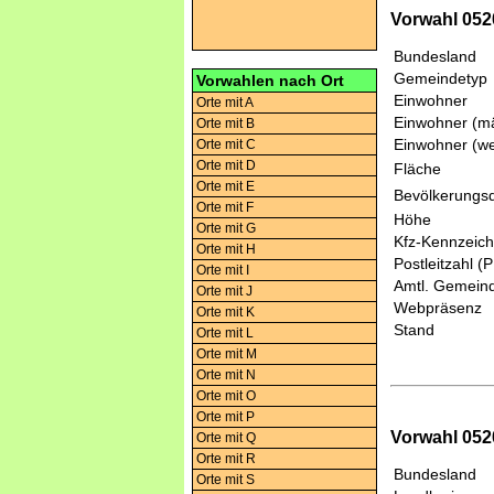
Vorwahl 0520
Bundesland
Gemeindetyp
Vorwahlen nach Ort
Einwohner
Orte mit A
Einwohner (mä
Orte mit B
Einwohner (we
Orte mit C
Orte mit D
Fläche
Orte mit E
Bevölkerungsd
Orte mit F
Höhe
Orte mit G
Kfz-Kennzeic
Orte mit H
Postleitzahl (
Orte mit I
Amtl. Gemeind
Orte mit J
Webpräsenz
Orte mit K
Stand
Orte mit L
Orte mit M
Orte mit N
Orte mit O
Orte mit P
Vorwahl 0520
Orte mit Q
Orte mit R
Bundesland
Orte mit S