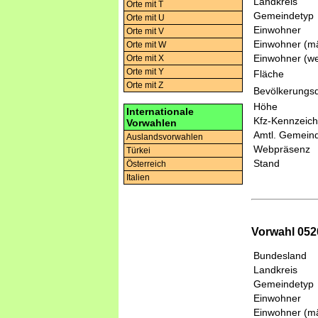
Landkreis
Orte mit T
Gemeindetyp
Orte mit U
Einwohner
Orte mit V
Einwohner (mä
Orte mit W
Einwohner (we
Orte mit X
Orte mit Y
Fläche
Orte mit Z
Bevölkerungsd
Höhe
Internationale
Kfz-Kennzeic
Vorwahlen
Amtl. Gemeind
Auslandsvorwahlen
Webpräsenz
Türkei
Stand
Österreich
Italien
Vorwahl 0520
Bundesland
Landkreis
Gemeindetyp
Einwohner
Einwohner (mä