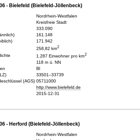
6 - Bielefeld (Bielefeld-Jöllenbeck)
Nordrhein-Westfalen
Kreisfreie Stadt
333.090
nnlich)
161.148
iblich)
171.942
2
258,82 km
2
ichte
1.287 Einwohner pro km
118 m ü. NN
hen
BI
PLZ)
33501–33739
eschlüssel (AGS)
05711000
http://www.bielefeld.de
2015-12-31
6 - Herford (Bielefeld-Jöllenbeck)
Nordrhein-Westfalen