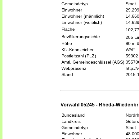
Gemeindetyp
Stadt
Einwohner
29.29
Einwohner (männlich)
14.66
Einwohner (weiblich)
14.63
Fläche
102,7
Bevölkerungsdichte
285 Ei
Höhe
90 m 
Kfz-Kennzeichen
WAF
Postleitzahl (PLZ)
59302
Amtl. Gemeindeschlüssel (AGS)
05570
Webpräsenz
http:/
Stand
2015-
Vorwahl 05245 - Rheda-Wiedenbr
Bundesland
Nordrh
Landkreis
Güters
Gemeindetyp
Stadt
Einwohner
48.00