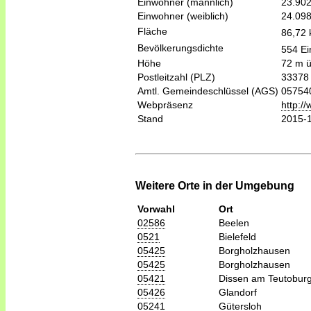
Einwohner (männlich)
23.90
Einwohner (weiblich)
24.09
Fläche
86,72
Bevölkerungsdichte
554 Ei
Höhe
72 m 
Postleitzahl (PLZ)
33378
Amtl. Gemeindeschlüssel (AGS)
05754
Webpräsenz
http:/
Stand
2015-
Weitere Orte in der Umgebung
Vorwahl
Ort
02586
Beelen
0521
Bielefeld
05425
Borgholzhausen
05425
Borgholzhausen
05421
Dissen am Teutobur
05426
Glandorf
05241
Gütersloh