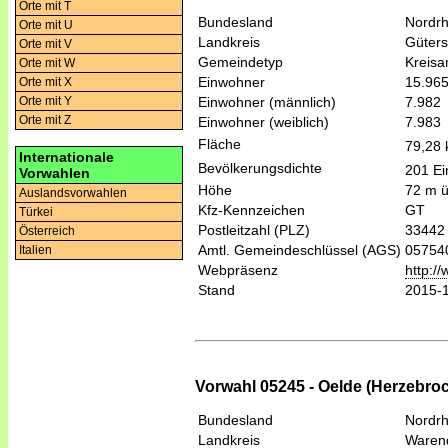
Orte mit T
Bundesland
Nordrh
Orte mit U
Landkreis
Güters
Orte mit V
Gemeindetyp
Kreis
Orte mit W
Einwohner
15.96
Orte mit X
Einwohner (männlich)
7.982
Orte mit Y
Orte mit Z
Einwohner (weiblich)
7.983
Fläche
79,28
Internationale
Bevölkerungsdichte
201 Ei
Vorwahlen
Höhe
72 m 
Auslandsvorwahlen
Kfz-Kennzeichen
GT
Türkei
Postleitzahl (PLZ)
33442
Österreich
Amtl. Gemeindeschlüssel (AGS)
05754
Italien
Webpräsenz
http:/
Stand
2015-
Vorwahl 05245 - Oelde (Herzebroc
Bundesland
Nordrh
Landkreis
Waren