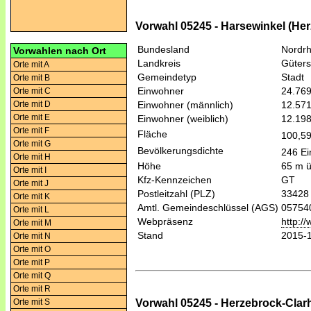
Vorwahl 05245 - Harsewinkel (Her
Bundesland
Nordrh
Vorwahlen nach Ort
Landkreis
Güters
Orte mit A
Gemeindetyp
Stadt
Orte mit B
Einwohner
24.76
Orte mit C
Orte mit D
Einwohner (männlich)
12.57
Orte mit E
Einwohner (weiblich)
12.19
Orte mit F
Fläche
100,5
Orte mit G
Bevölkerungsdichte
246 Ei
Orte mit H
Höhe
65 m 
Orte mit I
Kfz-Kennzeichen
GT
Orte mit J
Postleitzahl (PLZ)
33428
Orte mit K
Amtl. Gemeindeschlüssel (AGS)
05754
Orte mit L
Webpräsenz
http:/
Orte mit M
Stand
2015-
Orte mit N
Orte mit O
Orte mit P
Orte mit Q
Orte mit R
Vorwahl 05245 - Herzebrock-Clarh
Orte mit S