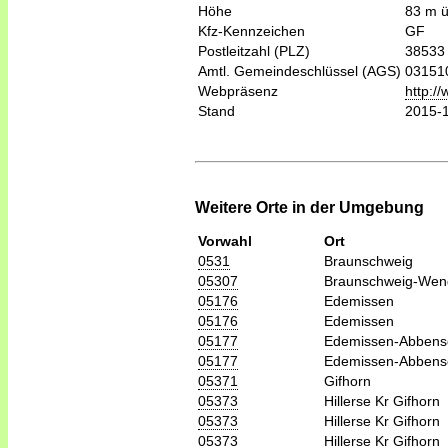
Höhe
83 m 
Kfz-Kennzeichen
GF
Postleitzahl (PLZ)
38533
Amtl. Gemeindeschlüssel (AGS)
03151
Webpräsenz
http:/
Stand
2015-
Weitere Orte in der Umgebung
Vorwahl
Ort
0531
Braunschweig
05307
Braunschweig-Wen
05176
Edemissen
05176
Edemissen
05177
Edemissen-Abbens
05177
Edemissen-Abbens
05371
Gifhorn
05373
Hillerse Kr Gifhorn
05373
Hillerse Kr Gifhorn
05373
Hillerse Kr Gifhorn