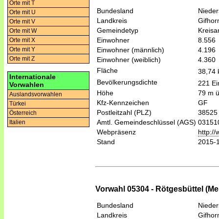
Orte mit T
Bundesland
Niede
Orte mit U
Landkreis
Gifhor
Orte mit V
Gemeindetyp
Kreis
Orte mit W
Einwohner
8.556
Orte mit X
Einwohner (männlich)
4.196
Orte mit Y
Orte mit Z
Einwohner (weiblich)
4.360
Fläche
38,74
Internationale
Bevölkerungsdichte
221 Ei
Vorwahlen
Höhe
79 m 
Auslandsvorwahlen
Kfz-Kennzeichen
GF
Türkei
Postleitzahl (PLZ)
38525 
Österreich
Amtl. Gemeindeschlüssel (AGS)
03151
Italien
Webpräsenz
http:/
Stand
2015-
Vorwahl 05304 - Rötgesbüttel (Me
Bundesland
Niede
Landkreis
Gifhor