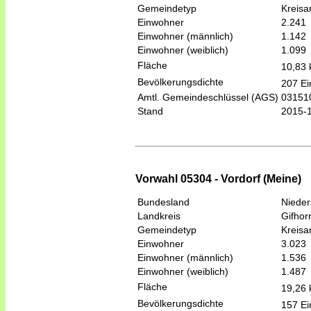
Gemeindetyp
Kreis
Einwohner
2.241
Einwohner (männlich)
1.142
Einwohner (weiblich)
1.099
Fläche
10,83
Bevölkerungsdichte
207 Ei
Amtl. Gemeindeschlüssel (AGS)
03151
Stand
2015-
Vorwahl 05304 - Vordorf (Meine)
Bundesland
Niede
Landkreis
Gifhor
Gemeindetyp
Kreis
Einwohner
3.023
Einwohner (männlich)
1.536
Einwohner (weiblich)
1.487
Fläche
19,26
Bevölkerungsdichte
157 Ei