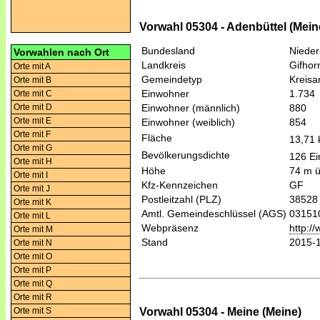
Vorwahl 05304 - Adenbüttel (Mein
Bundesland
Niede
Vorwahlen nach Ort
Landkreis
Gifhor
Orte mit A
Gemeindetyp
Kreis
Orte mit B
Einwohner
1.734
Orte mit C
Orte mit D
Einwohner (männlich)
880
Orte mit E
Einwohner (weiblich)
854
Orte mit F
Fläche
13,71
Orte mit G
Bevölkerungsdichte
126 Ei
Orte mit H
Höhe
74 m 
Orte mit I
Kfz-Kennzeichen
GF
Orte mit J
Postleitzahl (PLZ)
38528
Orte mit K
Amtl. Gemeindeschlüssel (AGS)
03151
Orte mit L
Webpräsenz
http:/
Orte mit M
Stand
2015-
Orte mit N
Orte mit O
Orte mit P
Orte mit Q
Orte mit R
Vorwahl 05304 - Meine (Meine)
Orte mit S