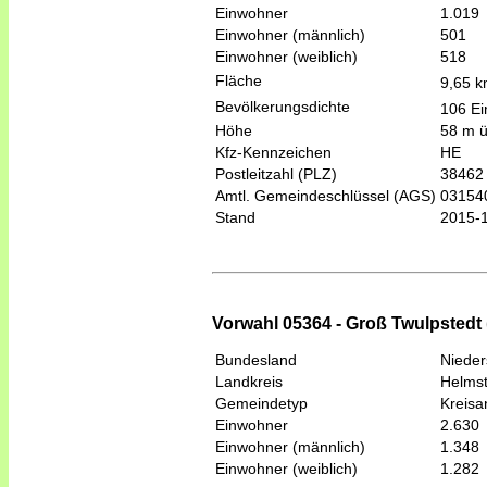
Einwohner
1.019
Einwohner (männlich)
501
Einwohner (weiblich)
518
Fläche
9,65 
Bevölkerungsdichte
106 Ei
Höhe
58 m 
Kfz-Kennzeichen
HE
Postleitzahl (PLZ)
38462
Amtl. Gemeindeschlüssel (AGS)
03154
Stand
2015-
Vorwahl 05364 - Groß Twulpstedt 
Bundesland
Niede
Landkreis
Helmst
Gemeindetyp
Kreis
Einwohner
2.630
Einwohner (männlich)
1.348
Einwohner (weiblich)
1.282