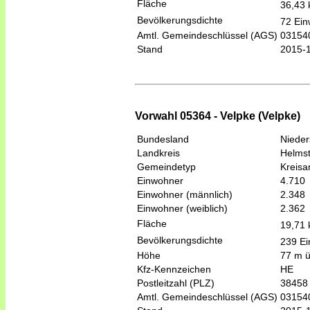
Fläche
36,43
Bevölkerungsdichte
72 Ein
Amtl. Gemeindeschlüssel (AGS)
03154
Stand
2015-
Vorwahl 05364 - Velpke (Velpke)
Bundesland
Niede
Landkreis
Helmst
Gemeindetyp
Kreis
Einwohner
4.710
Einwohner (männlich)
2.348
Einwohner (weiblich)
2.362
Fläche
19,71
Bevölkerungsdichte
239 Ei
Höhe
77 m 
Kfz-Kennzeichen
HE
Postleitzahl (PLZ)
38458
Amtl. Gemeindeschlüssel (AGS)
03154