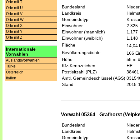
Orte mit T
Bundesland
Niede
Orte mit U
Landkreis
Helmst
Orte mit V
Gemeindetyp
Kreis
Orte mit W
Einwohner
2.325
Orte mit X
Einwohner (männlich)
1.177
Orte mit Y
Orte mit Z
Einwohner (weiblich)
1.148
Fläche
14,04
Internationale
Bevölkerungsdichte
166 Ei
Vorwahlen
Höhe
58 m 
Auslandsvorwahlen
Kfz-Kennzeichen
HE
Türkei
Postleitzahl (PLZ)
38461
Österreich
Amtl. Gemeindeschlüssel (AGS)
03154
Italien
Stand
2015-
Vorwahl 05364 - Grafhorst (Velpke
Bundesland
Niede
Landkreis
Helmst
Gemeindetyp
Kreis