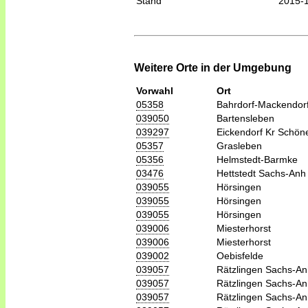
Stand
2015-
Weitere Orte in der Umgebung
Vorwahl
Ort
05358
Bahrdorf-Mackendor
039050
Bartensleben
039297
Eickendorf Kr Schön
05357
Grasleben
05356
Helmstedt-Barmke
03476
Hettstedt Sachs-Anh
039055
Hörsingen
039055
Hörsingen
039055
Hörsingen
039006
Miesterhorst
039006
Miesterhorst
039002
Oebisfelde
039057
Rätzlingen Sachs-An
039057
Rätzlingen Sachs-An
039057
Rätzlingen Sachs-An