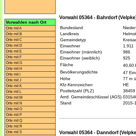
Vorwahl 05364 - Bahrdorf (Velpke
Vorwahlen nach Ort
Bundesland
Niede
Orte mit A
Landkreis
Helmst
Orte mit B
Gemeindetyp
Kreis
Orte mit C
Orte mit D
Einwohner
1.911
Orte mit E
Einwohner (männlich)
986
Orte mit F
Einwohner (weiblich)
925
Orte mit G
Fläche
40,60
Orte mit H
Bevölkerungsdichte
47 Ein
Orte mit I
Höhe
77 m 
Orte mit J
Kfz-Kennzeichen
HE
Orte mit K
Postleitzahl (PLZ)
38459
Orte mit L
Amtl. Gemeindeschlüssel (AGS)
03154
Orte mit M
Stand
2015-
Orte mit N
Orte mit O
Orte mit P
Orte mit Q
Orte mit R
Vorwahl 05364 - Danndorf (Velpke
Orte mit S