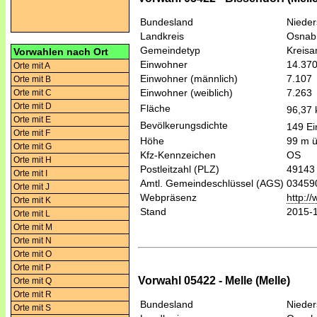
Bundesland
Niede
Landkreis
Osnab
Gemeindetyp
Kreis
Vorwahlen nach Ort
Einwohner
14.37
Orte mit A
Einwohner (männlich)
7.107
Orte mit B
Einwohner (weiblich)
7.263
Orte mit C
Orte mit D
Fläche
96,37
Orte mit E
Bevölkerungsdichte
149 Ei
Orte mit F
Höhe
99 m 
Orte mit G
Kfz-Kennzeichen
OS
Orte mit H
Postleitzahl (PLZ)
49143
Orte mit I
Amtl. Gemeindeschlüssel (AGS)
03459
Orte mit J
Webpräsenz
http:/
Orte mit K
Stand
2015-
Orte mit L
Orte mit M
Orte mit N
Orte mit O
Orte mit P
Vorwahl 05422 - Melle (Melle)
Orte mit Q
Orte mit R
Bundesland
Niede
Orte mit S