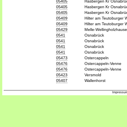
05405
Hasbergen Kr Osnabrü
05405
Hasbergen Kr Osnabrü
05405
Hasbergen Kr Osnabrü
05409
Hilter am Teutoburger 
05409
Hilter am Teutoburger 
05429
Melle-Wellingholzhaus
0541
Osnabrück
0541
Osnabrück
0541
Osnabrück
0541
Osnabrück
05473
Ostercappeln
05476
Ostercappeln-Venne
05476
Ostercappeln-Venne
05423
Versmold
05407
Wallenhorst
Impressum