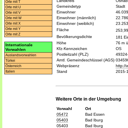
Landkreis
Osnab
Orte mit T
Gemeindetyp
Stadt
Orte mit U
Einwohner
46.03
Orte mit V
Einwohner (männlich)
22.78
Orte mit W
Einwohner (weiblich)
23.25
Orte mit X
Orte mit Y
Fläche
253,9
Orte mit Z
Bevölkerungsdichte
181 Ei
Höhe
76 m 
Internationale
Kfz-Kennzeichen
OS
Vorwahlen
Postleitzahl (PLZ)
49324
Auslandsvorwahlen
Amtl. Gemeindeschlüssel (AGS)
03459
Türkei
Webpräsenz
http:/
Österreich
Stand
2015-
Italien
Weitere Orte in der Umgebung
Vorwahl
Ort
05472
Bad Essen
05403
Bad Iburg
05403
Bad Iburg