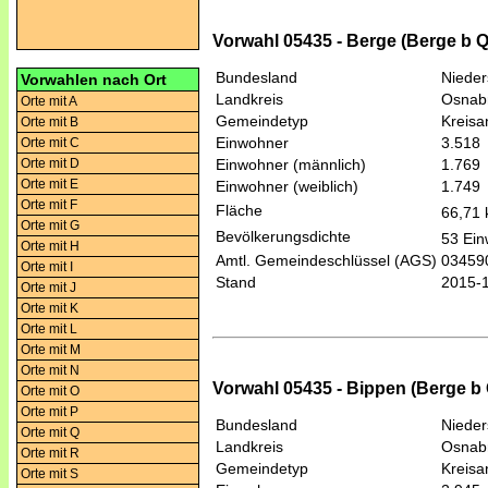
Vorwahl 05435 - Berge (Berge b 
Bundesland
Niede
Vorwahlen nach Ort
Landkreis
Osnab
Orte mit A
Gemeindetyp
Kreis
Orte mit B
Einwohner
3.518
Orte mit C
Orte mit D
Einwohner (männlich)
1.769
Orte mit E
Einwohner (weiblich)
1.749
Orte mit F
Fläche
66,71
Orte mit G
Bevölkerungsdichte
53 Ein
Orte mit H
Amtl. Gemeindeschlüssel (AGS)
03459
Orte mit I
Stand
2015-
Orte mit J
Orte mit K
Orte mit L
Orte mit M
Orte mit N
Vorwahl 05435 - Bippen (Berge b
Orte mit O
Orte mit P
Bundesland
Niede
Orte mit Q
Landkreis
Osnab
Orte mit R
Gemeindetyp
Kreis
Orte mit S