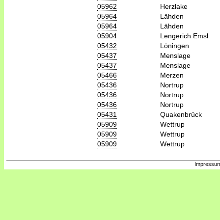
05962
Herzlake
05964
Lähden
05964
Lähden
05904
Lengerich Emsl
05432
Löningen
05437
Menslage
05437
Menslage
05466
Merzen
05436
Nortrup
05436
Nortrup
05436
Nortrup
05431
Quakenbrück
05909
Wettrup
05909
Wettrup
05909
Wettrup
Impressum