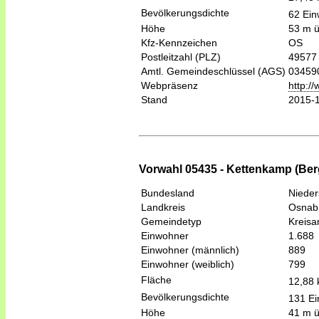
Bevölkerungsdichte
62 Ein
Höhe
53 m 
Kfz-Kennzeichen
OS
Postleitzahl (PLZ)
49577
Amtl. Gemeindeschlüssel (AGS)
03459
Webpräsenz
http:/
Stand
2015-
Vorwahl 05435 - Kettenkamp (Be
Bundesland
Niede
Landkreis
Osnab
Gemeindetyp
Kreis
Einwohner
1.688
Einwohner (männlich)
889
Einwohner (weiblich)
799
Fläche
12,88
Bevölkerungsdichte
131 Ei
Höhe
41 m 