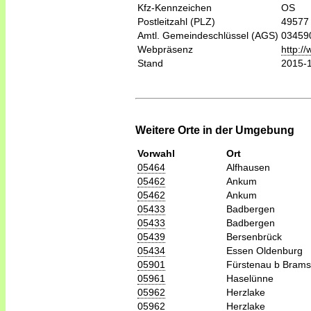
Kfz-Kennzeichen
OS
Postleitzahl (PLZ)
49577
Amtl. Gemeindeschlüssel (AGS)
03459
Webpräsenz
http:/
Stand
2015-
Weitere Orte in der Umgebung
Vorwahl
Ort
05464
Alfhausen
05462
Ankum
05462
Ankum
05433
Badbergen
05433
Badbergen
05439
Bersenbrück
05434
Essen Oldenburg
05901
Fürstenau b Bram
05961
Haselünne
05962
Herzlake
05962
Herzlake