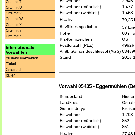
Einwohner
2.945
Orte mit T
Einwohner (männlich)
1.477
Orte mit U
Einwohner (weiblich)
1.468
Orte mit V
Fläche
Orte mit W
79,25
Orte mit X
Bevölkerungsdichte
37 Ein
Orte mit Y
Höhe
60 m 
Orte mit Z
Kfz-Kennzeichen
OS
Postleitzahl (PLZ)
49626
Internationale
Amtl. Gemeindeschlüssel (AGS)
03459
Vorwahlen
Stand
2015-
Auslandsvorwahlen
Türkei
Österreich
Italien
Vorwahl 05435 - Eggermühlen (B
Bundesland
Niede
Landkreis
Osnab
Gemeindetyp
Kreis
Einwohner
1.703
Einwohner (männlich)
852
Einwohner (weiblich)
851
Fläche
27,48