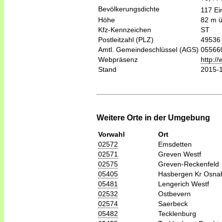
Bevölkerungsdichte
117 Ei
Höhe
82 m 
Kfz-Kennzeichen
ST
Postleitzahl (PLZ)
49536
Amtl. Gemeindeschlüssel (AGS)
05566
Webpräsenz
http:/
Stand
2015-
Weitere Orte in der Umgebung
Vorwahl
Ort
02572
Emsdetten
02571
Greven Westf
02575
Greven-Reckenfeld
05405
Hasbergen Kr Osna
05481
Lengerich Westf
02532
Ostbevern
02574
Saerbeck
05482
Tecklenburg