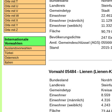
Bundesland
Nordrh
Orte mit T
Landkreis
Steinfu
Orte mit U
Gemeindetyp
Stadt
Orte mit V
Einwohner
22.46
Orte mit W
Einwohner (männlich)
11.129
Orte mit X
Einwohner (weiblich)
11.332
Orte mit Y
Orte mit Z
Fläche
90,79
Bevölkerungsdichte
247 Ei
Internationale
Amtl. Gemeindeschlüssel (AGS)
05566
Vorwahlen
Stand
2015-
Auslandsvorwahlen
Türkei
Österreich
Italien
Vorwahl 05484 - Lienen (Lienen-
Bundesland
Nordrh
Landkreis
Steinfu
Gemeindetyp
Kreis
Einwohner
8.559
Einwohner (männlich)
4.316
Einwohner (weiblich)
4.243
Fläche
73,44