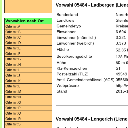
Vorwahl 05484 - Ladbergen (Lien
Bundesland
Nordrh
Landkreis
Steinfu
Vorwahlen nach Ort
Gemeindetyp
Kreis
Orte mit A
Einwohner
6.694
Orte mit B
Einwohner (männlich)
3.321
Orte mit C
Orte mit D
Einwohner (weiblich)
3.373
Orte mit E
Fläche
52,35
Orte mit F
Bevölkerungsdichte
128 Ei
Orte mit G
Höhe
50 m 
Orte mit H
Kfz-Kennzeichen
ST
Orte mit I
Postleitzahl (PLZ)
49549
Orte mit J
Amtl. Gemeindeschlüssel (AGS)
05566
Orte mit K
Webpräsenz
http:/
Orte mit L
Stand
2015-
Orte mit M
Orte mit N
Orte mit O
Orte mit P
Orte mit Q
Vorwahl 05484 - Lengerich (Lien
Orte mit R
Orte mit S